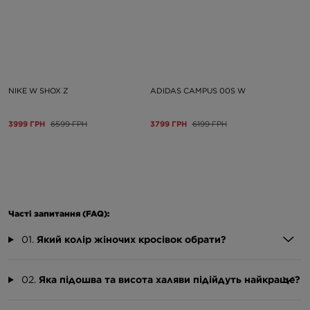
NIKE W SHOX Z
ADIDAS CAMPUS 00S W
3999 ГРН
6599 ГРН
3799 ГРН
6199 ГРН
Часті запитання (FAQ):
01.
Який колір жіночих кросівок обрати?
02.
Яка підошва та висота халяви підійдуть найкраще?