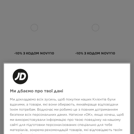
-10% З КОДОМ NOVY10
-10% З КОДОМ NOVY10
ADIDAS TOKYO MJ W
ADIDAS SUPERSTAR II W
4899 ГРН
6399 ГРН
Ми дбаємо про твої дані
Ми докладаємо всіх зусиль, щоб покупки наших Клієнтів були
вдалими, а товари, які вони обирають, якнайкраще відповідали
їхнім потребам. Водночас ми робимо це з повним дотриманням
безпеки всіх персональних даних. Натисни «OK», якщо хочеш, щоб
ми використовували інформацію про твою поведінку на нашому
сайті для підготовки персоналізованих спеціально для тебе
матеріалів, зокрема рекомендацій товарів, які відповідають твоїм