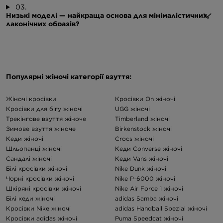
03.
Низькі моделі — найкраща основа для мінімалістичних,
лаконічних образів?
Популярні жіночі категорії взуття:
Жіночі кросівки
Кросівки On жіночі
Кросівки для бігу жіночі
UGG жіночі
Трекінгове взуття жіноче
Timberland жіночі
Зимове взуття жіноче
Birkenstock жіночі
Кеди жіночі
Crocs жіночі
Шльопанці жіночі
Кеди Converse жіночі
Сандалі жіночі
Кеди Vans жіночі
Білі кросівки жіночі
Nike Dunk жіночі
Чорні кросівки жіночі
Nike P-6000 жіночі
Шкіряні кросівки жіночі
Nike Air Force 1 жіночі
Білі кеди жіночі
adidas Samba жіночі
Кросівки Nike жіночі
adidas Handball Spezial жіночі
Кросівки adidas жіночі
Puma Speedcat жіночі