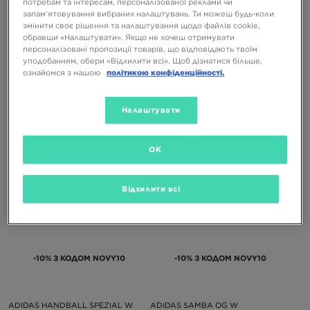
потребам та інтересам, персоналізованої реклами чи
запам’ятовування вибраних налаштувань. Ти можеш будь-коли
змінити своє рішення та налаштування щодо файлів cookie,
-10% З КОДОМ NOVY10
-10% З КОДОМ NOVY10
обравши «Налаштувати». Якщо не хочеш отримувати
персоналізовані пропозиції товарів, що відповідають твоїм
уподобанням, обери «Відхилити всі». Щоб дізнатися більше,
ознайомся з нашою
політикою конфіденційності.
ADIDAS SUPERSTAR II W
ADIDAS HANDBALL SPEZIAL W
Налаштувати
6399 ГРН
5899 ГРН
OK
Відхилити всі
-10% З КОДОМ NOVY10
-10% З КОДОМ NOVY10
ADIDAS HANDBALL SPEZIAL W
ADIDAS SAMBA OG W