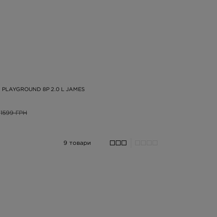
Ч PLAYGROUND 8P 2.0 L JAMES
1599 ГРН
9 товари