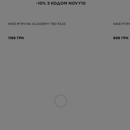
-10% З КОДОМ NOVY10
NIKE М’ЯЧ NK ACADEMY T90 FA25
NIKE М’ЯЧ
1199 ГРН
899 ГРН