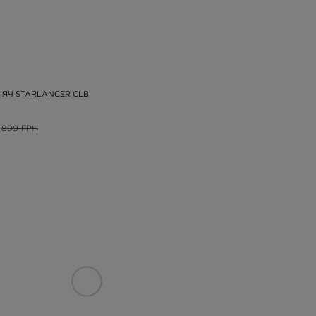
’ЯЧ STARLANCER CLB
899 ГРН