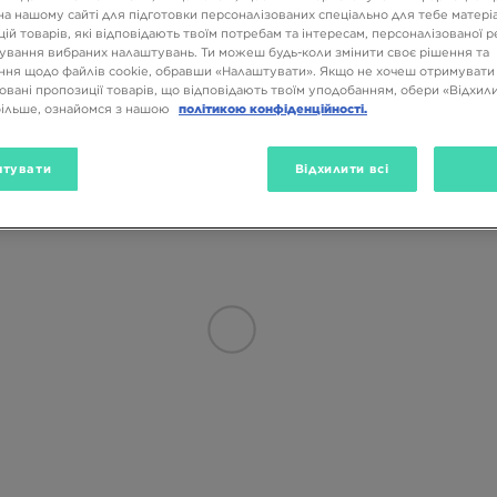
на нашому сайті для підготовки персоналізованих спеціально для тебе матеріа
ій товарів, які відповідають твоїм потребам та інтересам, персоналізованої 
ування вибраних налаштувань. Ти можеш будь-коли змінити своє рішення та
ня щодо файлів cookie, обравши «Налаштувати». Якщо не хочеш отримувати
овані пропозиції товарів, що відповідають твоїм уподобанням, обери «Відхили
більше, ознайомся з нашою
політикою конфіденційності.
тувати
Відхилити всі