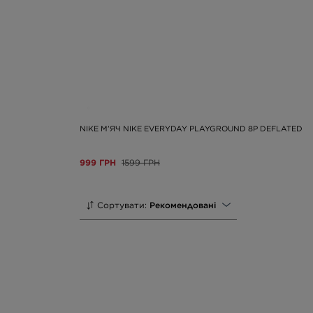
NIKE М’ЯЧ NIKE EVERYDAY PLAYGROUND 8P DEFLATED
999 ГРН
1599 ГРН
Сортувати:
Рекомендовані