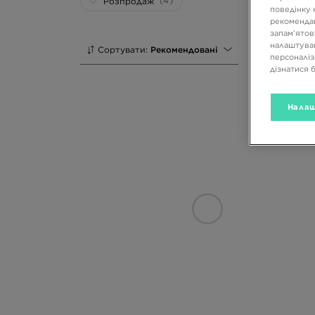
(4)
Розпродаж
поведінку 
рекомендац
запам’ятов
налаштуван
Сортувати:
Рекомендовані
персоналіз
дізнатися 
Налаш