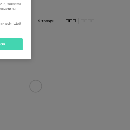
лів, зокрема
реклами чи
9 товари
ти всі». Щоб
OK