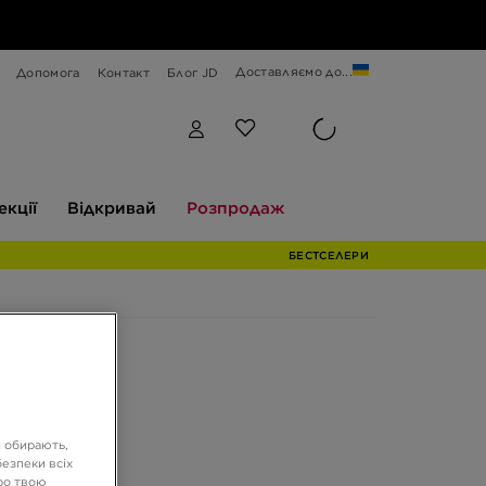
Доставляємо до...
Допомога
Контакт
Блог JD
Відкривай
Розпродаж
екції
Відкривай
Розпродаж
БЕСТСЕЛЕРИ
и обирають,
езпеки всіх
ро твою