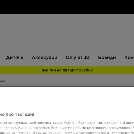
Дитяче
Аксесуари
Only
Бренди
Дитяче
Аксесуари
Only at JD
Бренди
Кол
at
JD
540 ГРН НА ПЕРШУ ПОКУПКУ
ння
 жінок
о про твої дані
Розмір
Колір
ємо всіх зусиль, щоб покупки наших Клієнтів були вдалими, а товари, які вон
 відповідали їхнім потребам. Водночас ми робимо це з повним дотриманням б
их даних. Натисни «OK», якщо хочеш, щоб ми використовували інформацію п