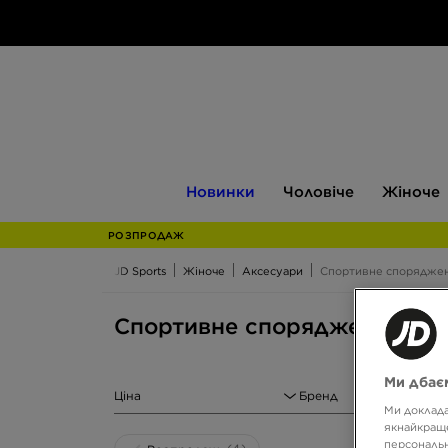
Новинки
Чоловіче
Жіноче
Новинки
Чоловіче
Жіноче
РОЗПРОДАЖ
JD Sports
Жіноче
Аксесуари
Спортивне спорядже
Спортивне спорядження для
Ми дбаєм
Ціна
Бренд
Ми доклада
якнайкраще
персональн