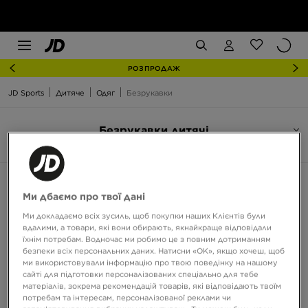
РОЗПРОДАЖ
JD Sports
Дитяче
Одяг
Безрукавки
Безрукавки дитячі
3 товари
Сортувати:
Рекомендовані
Фільтрувати
Ми дбаємо про твої дані
Ми докладаємо всіх зусиль, щоб покупки наших Клієнтів були
вдалими, а товари, які вони обирають, якнайкраще відповідали
їхнім потребам. Водночас ми робимо це з повним дотриманням
безпеки всіх персональних даних. Натисни «OK», якщо хочеш, щоб
ми використовували інформацію про твою поведінку на нашому
сайті для підготовки персоналізованих спеціально для тебе
матеріалів, зокрема рекомендацій товарів, які відповідають твоїм
потребам та інтересам, персоналізованої реклами чи