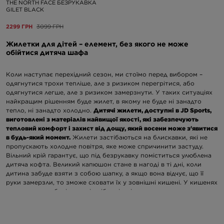
THE NORTH FACE БЕЗРУКАВКА
GILET BLACK
2299 ГРН
3099 ГРН
Жилетки для дітей – елемент, без якого не може
обійтися дитяча шафа
Коли наступає перехідний сезон, ми стоїмо перед вибором –
одягнутися трохи тепліше, але з ризиком перегрітися, або
одягнутися легше, але з ризиком замерзнути. У таких ситуаціях
найкращим рішенням буде жилет, в якому не буде ні занадто
тепло, ні занадто холодно.
Дитячі жилети, доступні в JD Sports,
виготовлені з матеріалів найвищої якості, які забезпечують
тепловий комфорт і захист від дощу, який восени може з'явитися
в будь-який момент.
Жилети застібаються на блискавки, які не
пропускають холодне повітря, яке може спричинити застуду.
Вільний крій гарантує, що під безрукавку поміститься улюблена
дитяча кофта. Великий капюшон стане в нагоді в ті дні, коли
дитина забуде взяти з собою шапку, а якщо вона відчує, що її
руки замерзли, то зможе сховати їх у зовнішні кишені. У кишенях
також можна зберігати всі дрібниці, які завжди варто мати при
собі, такі як гаманець, телефон або ключі. Забезпеч дитині
максимальний комфорт і вибери теплі безрукавки дитячі, які
подбають про самопочуття навіть у найхолодніші осінні та