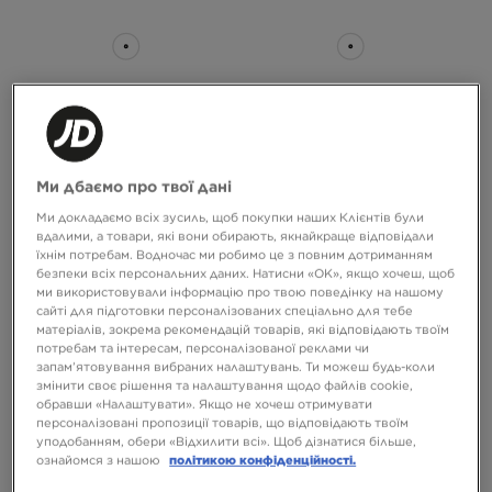
-10% З КОДОМ NOVY10
-10% З КОДОМ NOVY10
Ми дбаємо про твої дані
NIKE AIR FORCE 1 LOW
NIKE W AIR FORCE 1 '07
Ми докладаємо всіх зусиль, щоб покупки наших Клієнтів були
вдалими, а товари, які вони обирають, якнайкраще відповідали
їхнім потребам. Водночас ми робимо це з повним дотриманням
5799 ГРН
5799 ГРН
безпеки всіх персональних даних. Натисни «OK», якщо хочеш, щоб
ми використовували інформацію про твою поведінку на нашому
сайті для підготовки персоналізованих спеціально для тебе
матеріалів, зокрема рекомендацій товарів, які відповідають твоїм
потребам та інтересам, персоналізованої реклами чи
запам’ятовування вибраних налаштувань. Ти можеш будь-коли
змінити своє рішення та налаштування щодо файлів cookie,
обравши «Налаштувати». Якщо не хочеш отримувати
персоналізовані пропозиції товарів, що відповідають твоїм
уподобанням, обери «Відхилити всі». Щоб дізнатися більше,
ознайомся з нашою
політикою конфіденційності.