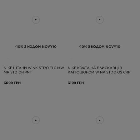
-10% З КОДОМ NOVY10
-10% З КОДОМ NOVY10
NIKE ШТАНИ W NK STDO FLC MW
NIKE КОФТА НА БЛИСКАВЦІ З
MR STD OH PNT
КАПЮШОНОМ W NK STDO OS CRP
3099 ГРН
3199 ГРН