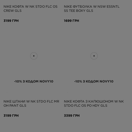
NIKE КОФТА W NK STDO FLC OS
NIKE ФУТБОЛКА W NSW ESSNTL
CREW GLS
SS TEE BOXY GLS
3199 ГРН
1699 ГРН
-10% З КОДОМ NOVY10
-10% З КОДОМ NOVY10
NIKE ШТАНИ W NK STDO FLC MR
NIKE КОФТА З КАПЮШОНОМ W NK
OH PANT GLS
STDO FLC OS PO HDY GLS
3199 ГРН
3399 ГРН