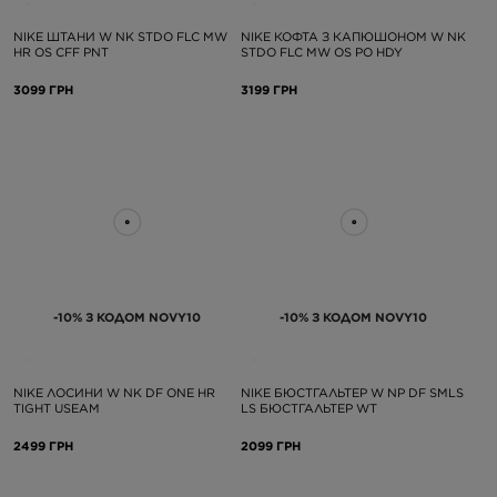
NIKE ШТАНИ W NK STDO FLC MW
NIKE КОФТА З КАПЮШОНОМ W NK
HR OS CFF PNT
STDO FLC MW OS PO HDY
3099 ГРН
3199 ГРН
-10% З КОДОМ NOVY10
-10% З КОДОМ NOVY10
NIKE ЛОСИНИ W NK DF ONE HR
NIKE БЮСТГАЛЬТЕР W NP DF SMLS
TIGHT USEAM
LS БЮСТГАЛЬТЕР WT
2499 ГРН
2099 ГРН