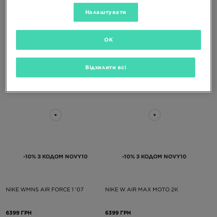
-10% З КОДОМ NOVY10
-10% З КОДОМ NOVY10
Налаштувати
NIKE W AIR FORCE 1 '07
NIKE W AIR FORCE 1 '07
OK
6399 ГРН
6399 ГРН
Відхилити всі
-10% З КОДОМ NOVY10
-10% З КОДОМ NOVY10
NIKE WMNS AIR FORCE 1 '07
NIKE W AIR MAX MOTO 2K
6399 ГРН
6399 ГРН