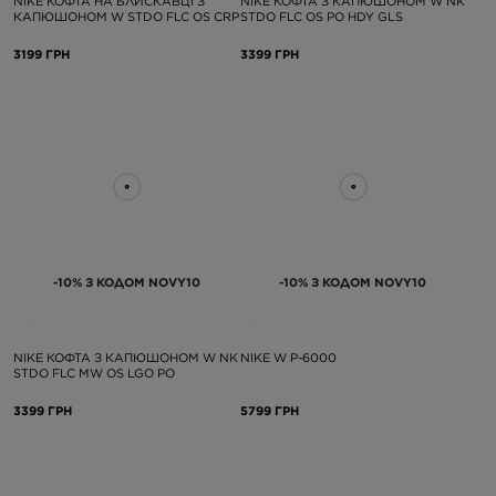
NIKE КОФТА НА БЛИСКАВЦІ З
NIKE КОФТА З КАПЮШОНОМ W NK
КАПЮШОНОМ W STDO FLC OS CRP
STDO FLC OS PO HDY GLS
3199 ГРН
3399 ГРН
-10% З КОДОМ NOVY10
-10% З КОДОМ NOVY10
NIKE КОФТА З КАПЮШОНОМ W NK
NIKE W P-6000
STDO FLC MW OS LGO PO
3399 ГРН
5799 ГРН