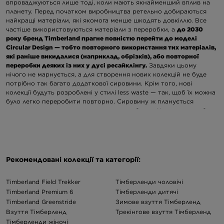
впроваджуються лише тоді, коли мають якнайменший вплив на
планету. Перед початком виробництва ретельно добираються
найкращі матеріали, які якомога менше шкодять довкіллю. Все
частіше використовуються матеріали з переробки, а
до 2030
року бренд Timberland прагне повністю перейти до моделі
Circular Design — тобто повторного використання тих матеріалів,
які раніше викидалися (наприклад, обрізків), або повторної
переробки деяких із них у дусі ресайклінгу.
Завдяки цьому
нічого не марнується, а для створення нових колекцій не буде
потрібно так багато додаткової сировини. Крім того, нові
колекції будуть розроблені у стилі less waste — так, щоб їх можна
було легко переробити повторно. Сировину ж планується
отримувати з регенеративного землеробства. Це означає роботу
в гармонії з природним ритмом: дозволяючи травам і іншим
рослинам правильно рости, покращуючи живлення ґрунтів і
забезпечуючи якіснішу їжу для тварин. Такий підхід також
підвищує стійкість до посух і злив. Саме тому в асортименті
бренду ти знайдеш переважно товари, виготовлені з натуральної
Рекомендовані колекції та категорії:
шкіри Better Leather з сертифікованих дубильних цехів класу LWG
Silver, переробленого пластику (PET) та інших матеріалів, які в
Timberland Field Trekker
Тімберленди чоловічі
результаті забезпечують високу якість готової продукції.
Продукція бренду Timberland для кожного
Timberland Premium 6
Тімберленди дитячі
Timberland Greenstride
Зимове взуття Тімберленд
Взуття Тімберленд
Трекінгове взуття Тімберленд
Переглядаєш асортимент бренду Timberland і замислюєшся, для
кого він створений?
Тімберленди жіночі
Одяг, взуття та аксесуари Timberland
— це