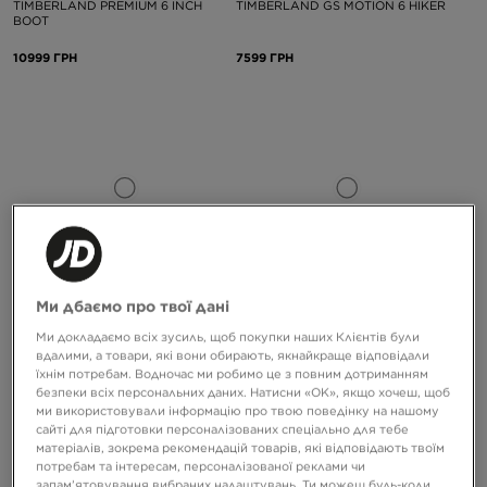
TIMBERLAND PREMIUM 6 INCH
TIMBERLAND GS MOTION 6 HIKER
BOOT
10999 ГРН
7599 ГРН
-10% З КОДОМ NOVY10
-10% З КОДОМ NOVY10
Ми дбаємо про твої дані
Ми докладаємо всіх зусиль, щоб покупки наших Клієнтів були
TIMBERLAND PREMIUM 6 INCH
TIMBERLAND MOTION ACCESS MID
вдалими, а товари, які вони обирають, якнайкраще відповідали
BOOT - W
LACE UP SNEAKER
їхнім потребам. Водночас ми робимо це з повним дотриманням
безпеки всіх персональних даних. Натисни «OK», якщо хочеш, щоб
10999 ГРН
7299 ГРН
ми використовували інформацію про твою поведінку на нашому
сайті для підготовки персоналізованих спеціально для тебе
матеріалів, зокрема рекомендацій товарів, які відповідають твоїм
потребам та інтересам, персоналізованої реклами чи
запам’ятовування вибраних налаштувань. Ти можеш будь-коли