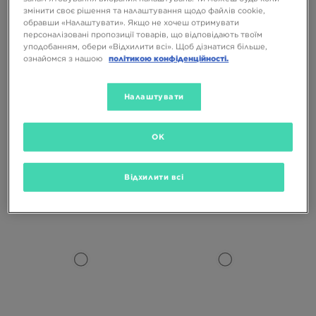
змінити своє рішення та налаштування щодо файлів cookie,
обравши «Налаштувати». Якщо не хочеш отримувати
персоналізовані пропозиції товарів, що відповідають твоїм
уподобанням, обери «Відхилити всі». Щоб дізнатися більше,
ознайомся з нашою
політикою конфіденційності.
-10% З КОДОМ NOVY10
-10% З КОДОМ NOVY10
Налаштувати
OK
TIMBERLAND GS MOTION 6 HIKER
TIMBERLAND EURO SPRINT HIKER
7499 ГРН
8099 ГРН
Відхилити всі