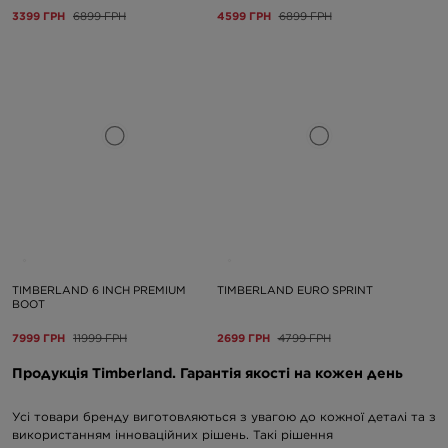
3399 ГРН
6899 ГРН
4599 ГРН
6899 ГРН
TIMBERLAND 6 INCH PREMIUM
TIMBERLAND EURO SPRINT
BOOT
7999 ГРН
11999 ГРН
2699 ГРН
4799 ГРН
Продукція Timberland. Гарантія якості на кожен день
Усі товари бренду виготовляються з увагою до кожної деталі та з
використанням інноваційних рішень. Такі рішення