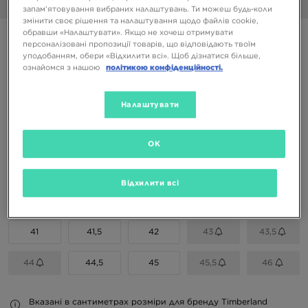
1/6
запам’ятовування вибраних налаштувань. Ти можеш будь-коли
змінити своє рішення та налаштування щодо файлів cookie,
обравши «Налаштувати». Якщо не хочеш отримувати
TIMBERLAND 6 INCH PREMIUM BOOT
персоналізовані пропозиції товарів, що відповідають твоїм
уподобанням, обери «Відхилити всі». Щоб дізнатися більше,
ознайомся з нашою
політикою конфіденційності.
8399 ГРН
11999 ГРН
-30%
(Початкова ціна)
Налаштувати
Доступні Кольори
OK
Вибери розмір
Відхилити всі
EU
US
41
41,5
42
43
43,5
44
44,5
45
45,5
46
Вказані в сантиметрах розміри для бренду Timberland