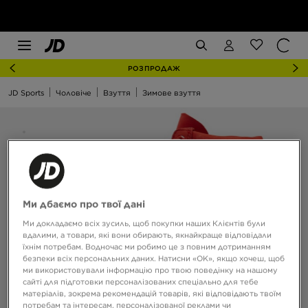
РОЗПРОДАЖ
JD Sports
Чоловіче
Взуття
Зимове взуття
Ми дбаємо про твої дані
Ми докладаємо всіх зусиль, щоб покупки наших Клієнтів були
вдалими, а товари, які вони обирають, якнайкраще відповідали
їхнім потребам. Водночас ми робимо це з повним дотриманням
безпеки всіх персональних даних. Натисни «OK», якщо хочеш, щоб
ми використовували інформацію про твою поведінку на нашому
сайті для підготовки персоналізованих спеціально для тебе
матеріалів, зокрема рекомендацій товарів, які відповідають твоїм
потребам та інтересам, персоналізованої реклами чи