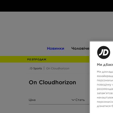
Новинки
Чоловіче
Жіноче
Новинки
Чоловіче
Жіноче
РОЗПРОДАЖ
Ми дбаєм
JD Sports
On Cloudhorizon
Ми доклада
якнайкраще
персональн
On Cloudhorizon
поведінку 
рекомендац
запам’ятов
налаштуван
Ціна
Стать
персоналіз
дізнатися 