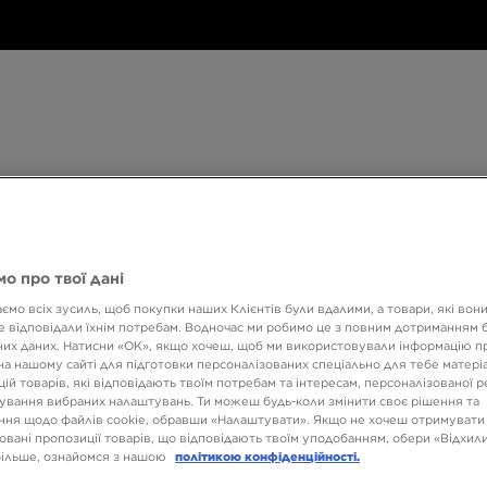
Дитяче
Аксесуари
Only
Бренди
Дитяче
Аксесуари
Only at JD
Бренди
Кол
at
JD
540 ГРН НА ПЕРШУ ПОКУПКУ
о про твої дані
ємо всіх зусиль, щоб покупки наших Клієнтів були вдалими, а товари, які вон
 відповідали їхнім потребам. Водночас ми робимо це з повним дотриманням б
их даних. Натисни «OK», якщо хочеш, щоб ми використовували інформацію п
на нашому сайті для підготовки персоналізованих спеціально для тебе матеріа
ій товарів, які відповідають твоїм потребам та інтересам, персоналізованої 
ування вибраних налаштувань. Ти можеш будь-коли змінити своє рішення та
ня щодо файлів cookie, обравши «Налаштувати». Якщо не хочеш отримувати
Розмір
Колір
овані пропозиції товарів, що відповідають твоїм уподобанням, обери «Відхили
більше, ознайомся з нашою
політикою конфіденційності.