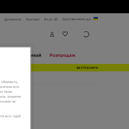
Доставляємо до...
Допомога
Контакт
Блог JD
Відкривай
Розпродаж
екції
Відкривай
Розпродаж
БЕСТСЕЛЕРИ
и обирають,
езпеки всіх
ро твою
лів, зокрема
реклами чи
ти всі». Щоб