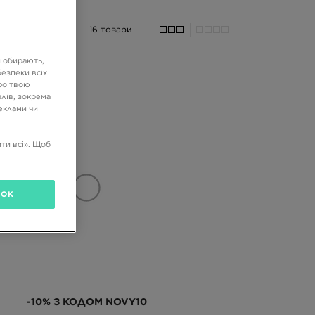
16 товари
и обирають,
езпеки всіх
ро твою
лів, зокрема
реклами чи
ти всі». Щоб
OK
-10% З КОДОМ NOVY10