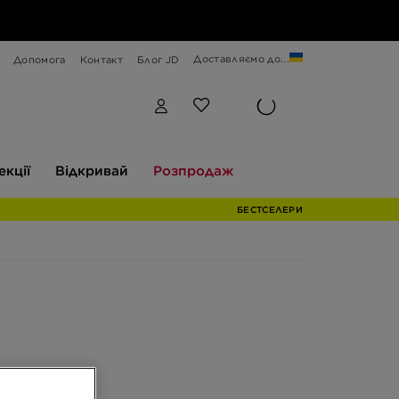
Доставляємо до...
Допомога
Контакт
Блог JD
Відкривай
Розпродаж
екції
Відкривай
Розпродаж
БЕСТСЕЛЕРИ