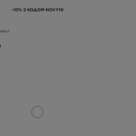
-10% З КОДОМ NOVY10
AN II
Н