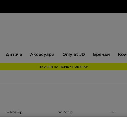
Дитяче
Аксесуари
Only
Бренди
Дитяче
Аксесуари
Only at JD
Бренди
Кол
at
JD
540 ГРН НА ПЕРШУ ПОКУПКУ
Розмір
Колір