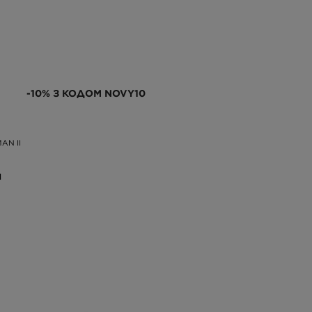
-10% З КОДОМ NOVY10
AN II
Н