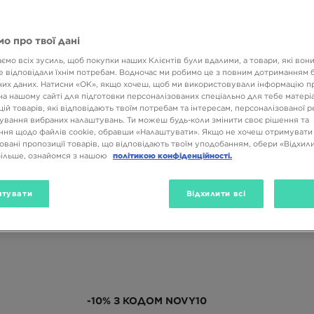
о про твої дані
ємо всіх зусиль, щоб покупки наших Клієнтів були вдалими, а товари, які вон
 відповідали їхнім потребам. Водночас ми робимо це з повним дотриманням б
их даних. Натисни «OK», якщо хочеш, щоб ми використовували інформацію п
на нашому сайті для підготовки персоналізованих спеціально для тебе матеріа
ій товарів, які відповідають твоїм потребам та інтересам, персоналізованої 
ування вибраних налаштувань. Ти можеш будь-коли змінити своє рішення та
ня щодо файлів cookie, обравши «Налаштувати». Якщо не хочеш отримувати
овані пропозиції товарів, що відповідають твоїм уподобанням, обери «Відхили
більше, ознайомся з нашою
політикою конфіденційності.
тувати
Відхилити всі
-10% З КОДОМ NOVY10