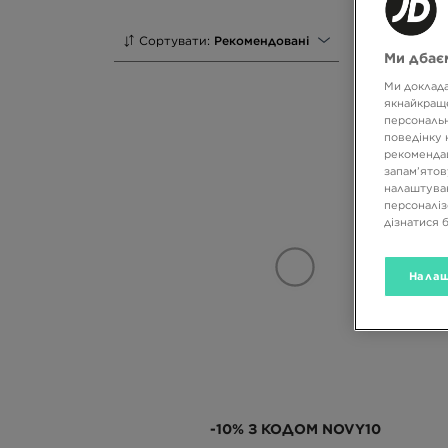
Сортувати:
Рекомендовані
Ми дбаєм
Ми доклада
якнайкраще
персональн
поведінку 
рекомендац
запам’ятов
налаштуван
персоналіз
дізнатися 
Налаш
-10% З КОДОМ NOVY10