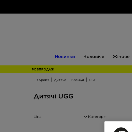
Новинки
Чоловіче
Жіноче
Новинки
Чоловіче
Жіноче
РОЗПРОДАЖ
JD Sports
Дитяче
Бренди
UGG
Дитячі UGG
Ціна
Категорія