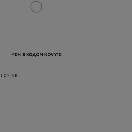
-10% З КОДОМ NOVY10
IC MINI II
Н