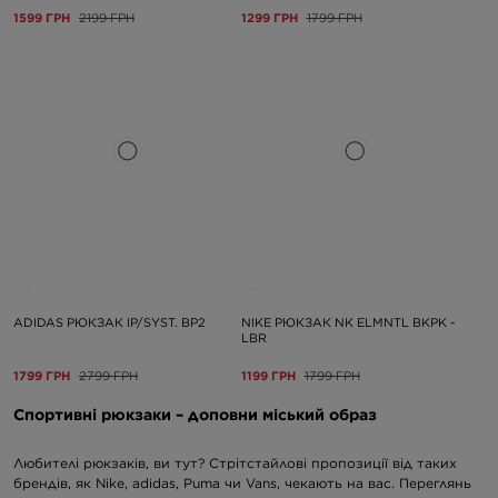
1599 ГРН
2199 ГРН
1299 ГРН
1799 ГРН
ADIDAS РЮКЗАК IP/SYST. BP2
NIKE РЮКЗАК NK ELMNTL BKPK -
LBR
1799 ГРН
2799 ГРН
1199 ГРН
1799 ГРН
Спортивні рюкзаки – доповни міський образ
Любителі рюкзаків, ви тут? Стрітстайлові пропозиції від таких
брендів, як Nike, adidas,
Puma
чи Vans, чекають на вас. Переглянь