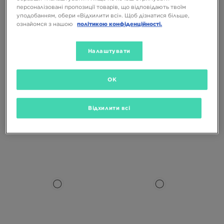
персоналізовані пропозиції товарів, що відповідають твоїм
уподобанням, обери «Відхилити всі». Щоб дізнатися більше,
ознайомся з нашою
політикою конфіденційності.
Налаштувати
-10% З КОДОМ NOVY10
-10% З КОДОМ NOVY10
OK
VANS РЮКЗАК OLD SKOOL
NIKE РЮКЗАК NK HERITAGE BKPK -
CLASSIC BACKPACK
AIRMAX SP26
Відхилити всі
2299 ГРН
1899 ГРН