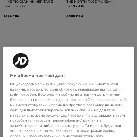
NIKE РЮКЗАК NK HERITAGE
THE NORTH FACE РЮКЗАК
BACKPACK 2.0
BOREALIS
1699 ГРН
6099 ГРН
Ми дбаємо про твої дані
-10% З КОДОМ NOVY10
-10% З КОДОМ NOVY10
Ми докладаємо всіх зусиль, щоб покупки наших Клієнтів були
вдалими, а товари, які вони обирають, якнайкраще відповідали
їхнім потребам. Водночас ми робимо це з повним дотриманням
безпеки всіх персональних даних. Натисни «OK», якщо хочеш, щоб
JORDAN РЮКЗАК JAM AIR PATROL
VANS РЮКЗАК OLD SKOOL DROP V
BACKPACK
BACKPACK
ми використовували інформацію про твою поведінку на нашому
сайті для підготовки персоналізованих спеціально для тебе
3199 ГРН
2299 ГРН
матеріалів, зокрема рекомендацій товарів, які відповідають твоїм
потребам та інтересам, персоналізованої реклами чи
запам’ятовування вибраних налаштувань. Ти можеш будь-коли
змінити своє рішення та налаштування щодо файлів cookie,
обравши «Налаштувати». Якщо не хочеш отримувати