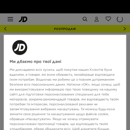
РОЗПРОДАЖ
JD Sports
Hoka Bondi 9
Hoka Bondi 9
5 товари
Ми дбаємо про твої дані
Ми докладаємо всіх зусиль, щоб покупки наших Клієнтів були
вдалими, а товари, які вони обирають, якнайкраще відповідали
Сортувати:
Рекомендовані
Фільтрувати
їхнім потребам. Водночас ми робимо це з повним дотриманням
безпеки всіх персональних даних. Натисни «OK», якщо хочеш, щоб
ми використовували інформацію про твою поведінку на нашому
сайті для підготовки персоналізованих спеціально для тебе
матеріалів, зокрема рекомендацій товарів, які відповідають твоїм
потребам та інтересам, персоналізованої реклами чи
запам’ятовування вибраних налаштувань. Ти можеш будь-коли
змінити своє рішення та налаштування щодо файлів cookie,
обравши «Налаштувати». Якщо не хочеш отримувати
персоналізовані пропозиції товарів, що відповідають твоїм
уподобанням, обери «Відхилити всі». Щоб дізнатися більше,