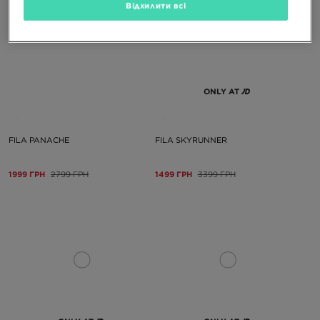
Відхилити всі
ONLY AT
FILA PANACHE
FILA SKYRUNNER
1999 ГРН
2799 ГРН
1499 ГРН
3399 ГРН