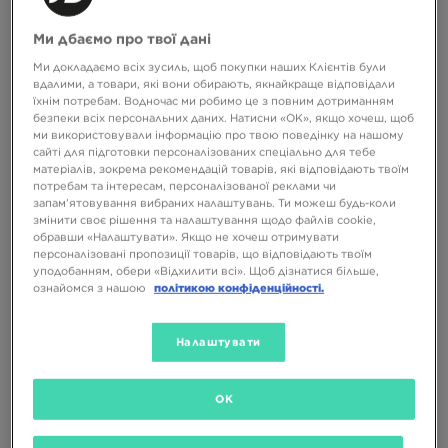
FILA DISRUPTOR 2
FILA PANACHE
Ми дбаємо про твої дані
2299 ГРН
3399 ГРН
1999 ГРН
2799 ГРН
Ми докладаємо всіх зусиль, щоб покупки наших Клієнтів були
вдалими, а товари, які вони обирають, якнайкраще відповідали
їхнім потребам. Водночас ми робимо це з повним дотриманням
безпеки всіх персональних даних. Натисни «OK», якщо хочеш, щоб
ми використовували інформацію про твою поведінку на нашому
сайті для підготовки персоналізованих спеціально для тебе
матеріалів, зокрема рекомендацій товарів, які відповідають твоїм
потребам та інтересам, персоналізованої реклами чи
запам’ятовування вибраних налаштувань. Ти можеш будь-коли
змінити своє рішення та налаштування щодо файлів cookie,
обравши «Налаштувати». Якщо не хочеш отримувати
персоналізовані пропозиції товарів, що відповідають твоїм
уподобанням, обери «Відхилити всі». Щоб дізнатися більше,
ознайомся з нашою
політикою конфіденційності.
FILA DISRUPTOR
FILA DISRUPTOR
Налаштувати
2399 ГРН
3299 ГРН
2599 ГРН
3899 ГРН
OK