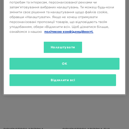
потребам та інтересам, персоналізованої реклами чи
запам’ятовування вибраних налаштувань. Ти можеш будь-коли
змінити своє рішення та налаштування щодо файлів cookie,
обравши «Налаштувати». Якщо не хочеш отримувати
персоналізовані пропозиції товарів, що відповідають твоїм
уподобанням, обери «Відхилити всі». Щоб дізнатися більше,
ознайомся з нашою
політикою конфіденційності.
BIRKENSTOCK ARIZONA BS
BIRKENSTOCK ARIZONA EVA
Налаштувати
3899 ГРН
4499 ГРН
1999 ГРН
2799 ГРН
OK
Відхилити всі