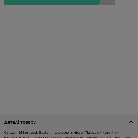
Деталі товару
Сандалі Birkenstock Boston підкорюють місто. Підкорюй його й ти.
Коричневі верхи виготовлені з синтетичного матеріалу Birko-Flor®. Вони