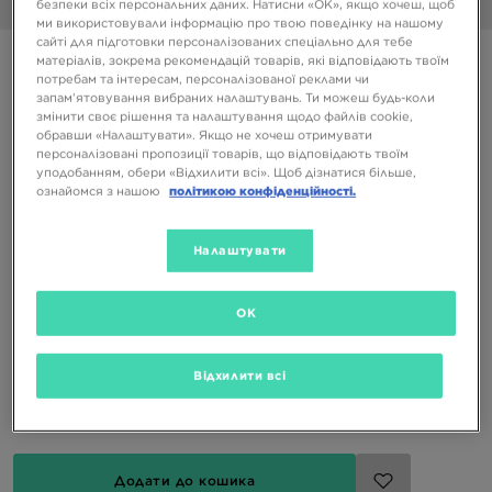
безпеки всіх персональних даних. Натисни «OK», якщо хочеш, щоб
1/6
ми використовували інформацію про твою поведінку на нашому
сайті для підготовки персоналізованих спеціально для тебе
BIRKENSTOCK BOSTON
матеріалів, зокрема рекомендацій товарів, які відповідають твоїм
потребам та інтересам, персоналізованої реклами чи
запам’ятовування вибраних налаштувань. Ти можеш будь-коли
змінити своє рішення та налаштування щодо файлів cookie,
4999 ГРН
обравши «Налаштувати». Якщо не хочеш отримувати
персоналізовані пропозиції товарів, що відповідають твоїм
уподобанням, обери «Відхилити всі». Щоб дізнатися більше,
Доступні Кольори
ознайомся з нашою
політикою конфіденційності.
Коричневий
Вибери розмір
Налаштувати
EU
US
OK
38
39
40
41
Відхилити всі
Перевірити розмір
Додати до кошика