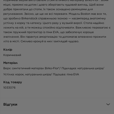
міцні, приємні на дотик і довго зберігають чудовий вигляд. Щоб вони
добре прилягали до стопи, їх також оснащено ремінцями для
регулювання. Звісно, це ще не всі переваги. Модель Boston має все те,
що зробило Birkenstock справжньою іконою — насамперед анатомічну
устілку з корку та латексу. Цього разу у вузькій версії. Стопа надійно
лежить на ній, а ти можеш спокійно відпочивати. Важливою перевагою є
також пружний протектор із піни EVA, що забезпечує хороше
зчеплення. Він гарантує амортизацію та допомагає впевнено прожити
літо в місті. Сміливо крокуй в них і виглядай чудово.
Колір
Коричневий
Матеріал
Верх: синтетичний матеріал Birko-Flor®/ Підкладка: натуральна шкіра/
Устілка: корок, натуральна шкіра/ Підошва: піна EVA
Код товару
1033076
Відгуки