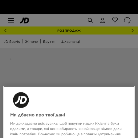
РОЗПРОДАЖ
JD Sports
Жіноче
Взуття
Шльопанці
Ми дбаємо про твої дані
Ми докладаємо всіх зусиль, щоб покупки наших Клієнтів були
вдалими, а товари, які вони обирають, якнайкраще відповідали
їхнім потребам. Водночас ми робимо це з повним дотриманням