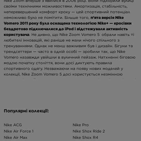
Nike Zoom вперше з'явилися в 2006 році. Вони підкорили вулиці
своїми технічними можливостями. Амортизація, стабільність,
неперевершений комфорт кроку — цей спортивний потенціал
неможливо було не помітити. Більше того,
п'ята версія Nike
Vomero 2011 року була оснащена технологією Nike+ — кросівки
бездротово підключалися до iPod і відстежували активність
користувача
. Не дивно, що Nike Zoom Vomero 5
обрали навіть ті
любителі інновацій, які раніше не мали нічого спільного з
тренуваннями. Однак не менш важливим був і дизайн. Бігуни та
трендсеттери — часто в одній особі — зробили так, що Nike
Vomero назавжди увійшли в вуличний пейзаж. Натхненні біговою
модою початку століття, вони досі диктують правила
спортивного одягу. Незважаючи на появу нових моделей у
колекції, Nike Zoom Vomero 5 досі користується незмінною
популярністю. Багато хто вважає саме цю версію найзручнішою, і
Nike
, відповідаючи на потреби шанувальників, пропонує
оновлення.
Характерні особливості Nike Vomero 5
Nike Vomero завдячують своєю стрітвер популярністю формі, яка
Популярні колекції:
привертає увагу
. Тут дійсно, є на що подивитися.
Nike ACG
Nike Pro
силует з перфорацією,
Nike Air Force 1
Nike Shox Ride 2
виразна сітка,
Nike Air Max
Nike Shox R4
різана підошва