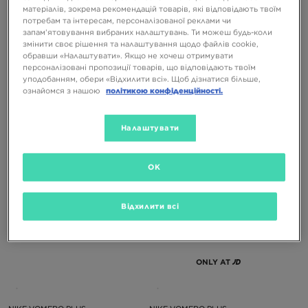
матеріалів, зокрема рекомендацій товарів, які відповідають твоїм
потребам та інтересам, персоналізованої реклами чи
запам’ятовування вибраних налаштувань. Ти можеш будь-коли
-10% З КОДОМ NOVY10
-10% З КОДОМ NOVY10
змінити своє рішення та налаштування щодо файлів cookie,
обравши «Налаштувати». Якщо не хочеш отримувати
персоналізовані пропозиції товарів, що відповідають твоїм
уподобанням, обери «Відхилити всі». Щоб дізнатися більше,
NIKE VOMERO PLUS
NIKE VOMERO PLUS
ознайомся з нашою
політикою конфіденційності.
8199 ГРН
8699 ГРН
Налаштувати
OK
Відхилити всі
ONLY AT