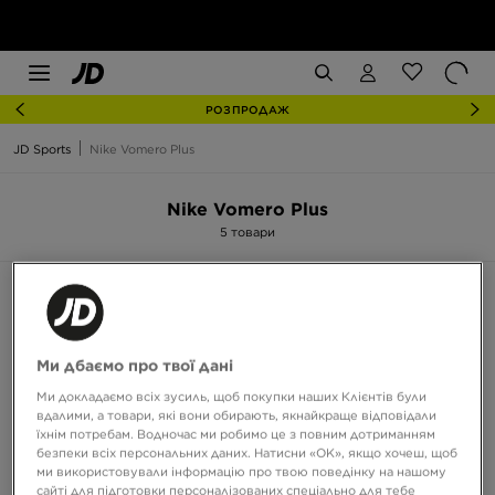
РОЗПРОДАЖ
JD Sports
Nike Vomero Plus
Nike Vomero Plus
5 товари
Сортувати:
Рекомендовані
Фільтрувати
Ми дбаємо про твої дані
Ми докладаємо всіх зусиль, щоб покупки наших Клієнтів були
вдалими, а товари, які вони обирають, якнайкраще відповідали
їхнім потребам. Водночас ми робимо це з повним дотриманням
безпеки всіх персональних даних. Натисни «OK», якщо хочеш, щоб
ми використовували інформацію про твою поведінку на нашому
сайті для підготовки персоналізованих спеціально для тебе