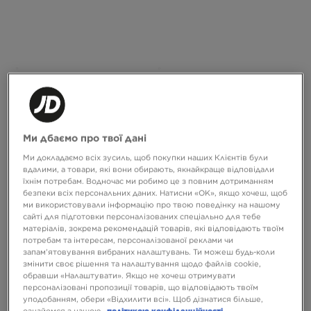
EMPIRE ЗАСІБ ДЛЯ ДОГЛЯДУ
CREP ЗАСІБ ДЛЯ ДОГЛЯДУ FOAM
CLEAN KEEPER
MINI
799 ГРН
399 ГРН
Ми дбаємо про твої дані
Ми докладаємо всіх зусиль, щоб покупки наших Клієнтів були
вдалими, а товари, які вони обирають, якнайкраще відповідали
їхнім потребам. Водночас ми робимо це з повним дотриманням
безпеки всіх персональних даних. Натисни «OK», якщо хочеш, щоб
ми використовували інформацію про твою поведінку на нашому
сайті для підготовки персоналізованих спеціально для тебе
матеріалів, зокрема рекомендацій товарів, які відповідають твоїм
потребам та інтересам, персоналізованої реклами чи
запам’ятовування вибраних налаштувань. Ти можеш будь-коли
змінити своє рішення та налаштування щодо файлів cookie,
обравши «Налаштувати». Якщо не хочеш отримувати
персоналізовані пропозиції товарів, що відповідають твоїм
уподобанням, обери «Відхилити всі». Щоб дізнатися більше,
ознайомся з нашою
політикою конфіденційності.