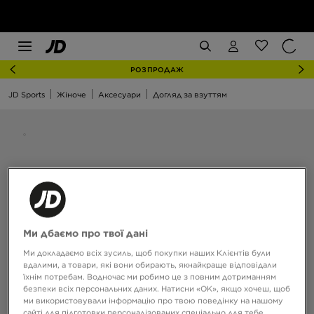
РОЗПРОДАЖ
JD Sports
Жіноче
Аксесуари
Догляд за взуттям
Ми дбаємо про твої дані
Ми докладаємо всіх зусиль, щоб покупки наших Клієнтів були
вдалими, а товари, які вони обирають, якнайкраще відповідали
їхнім потребам. Водночас ми робимо це з повним дотриманням
безпеки всіх персональних даних. Натисни «OK», якщо хочеш, щоб
ми використовували інформацію про твою поведінку на нашому
сайті для підготовки персоналізованих спеціально для тебе