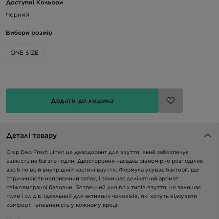
Доступні Кольори
Чорний
Вибери розмір
ONE SIZE
Додати до кошика
Деталі товару
Crep Deo Fresh Linen це дезодорант для взуття, який забезпечує
свіжість на багато годин. Двостороння насадка рівномірно розподіляє
засіб по всій внутрішній частині взуття. Формула усуває бактерії, що
спричиняють неприємний запах, і залишає делікатний аромат
свіжовипраної бавовни. Безпечний для всіх типів взуття, не залишає
плям і слідів. Ідеальний для активних чоловіків, які хочуть відчувати
комфорт і впевненість у кожному кроці.