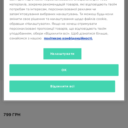
матеріалів, зокрема рекомендацій товарів, які відповідають твоїм
потребам та інтересам, персоналізованої реклами чи
запам’ятовування вибраних налаштувань. Ти можеш будь-коли
змінити своє рішення та налаштування щодо файлів cookie,
обравши «Налаштувати». Якщо не хочеш отримувати
персоналізовані пропозиції товарів, що відповідають твоїм
уподобанням, обери «Відхилити всі». Щоб дізнатися більше,
ознайомся з нашою
політикою конфіденційності.
Налаштувати
OK
1/4
Відхилити всі
Спеціальний Продукт
CREP ОСВІЖУВАЧ CREP PROTECT DEO FRESH LINEN
799 ГРН