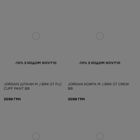
-10% З КОДОМ NOVY10
-10% З КОДОМ NOVY10
JORDAN ШТАНИ M J BRK ST FLC
JORDAN КОФТА M J BRK ST CREW
CUFF PANT BB
BB
3099 ГРН
3099 ГРН