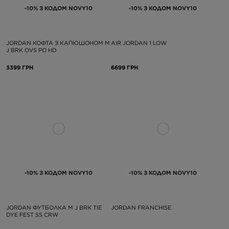
-10% З КОДОМ NOVY10
-10% З КОДОМ NOVY10
JORDAN КОФТА З КАПЮШОНОМ M
AIR JORDAN 1 LOW
J BRK OVS PO HD
3399 ГРН
6699 ГРН
-10% З КОДОМ NOVY10
-10% З КОДОМ NOVY10
JORDAN ФУТБОЛКА M J BRK TIE
JORDAN FRANCHISE
DYE FEST SS CRW