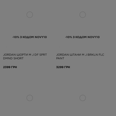
-10% З КОДОМ NOVY10
-10% З КОДОМ NOVY10
JORDAN ШОРТИ M J DF SPRT
JORDAN ШТАНИ M J BRKLN FLC
DMND SHORT
PANT
2399 ГРН
3299 ГРН