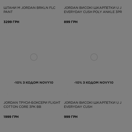
ШТАНИ M JORDAN BRKLN FLC
JORDAN ВИСОКІ ШКАРПЕТКИ U J
PANT
EVERYDAY CUSH POLY ANKLE 3PR
3299 ГРН
899 ГРН
-10% З КОДОМ NOVY10
-10% З КОДОМ NOVY10
JORDAN ТРУСИ-БОКСЕРИ FLIGHT
JORDAN ВИСОКІ ШКАРПЕТКИ U J
COTTON CORE 3PK BB
EVERYDAY CUSH
1999 ГРН
999 ГРН