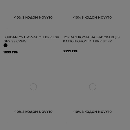
-10% З КОДОМ NOVY10
-10% З КОДОМ NOVY10
JORDAN ФУТБОЛКА M J BRK LSR
JORDAN КОФТА НА БЛИСКАВЦІ З
GFX SS CREW
КАПЮШОНОМ M J BRK ST FZ
3399 ГРН
1899 ГРН
-10% З КОДОМ NOVY10
-10% З КОДОМ NOVY10