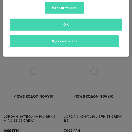
-10% З КОДОМ NOVY10
-10% З КОДОМ NOVY10
Налаштувати
JORDAN SPIZIKE LOW
AIR JORDAN 1 MID
OK
8199 ГРН
6699 ГРН
Відхилити всі
-10% З КОДОМ NOVY10
-10% З КОДОМ NOVY10
JORDAN ФУТБОЛКА M J BRK S
JORDAN КОФТА M J BRK ST CREW
MIRO 85 SS CREW
BB
1899 ГРН
3099 ГРН