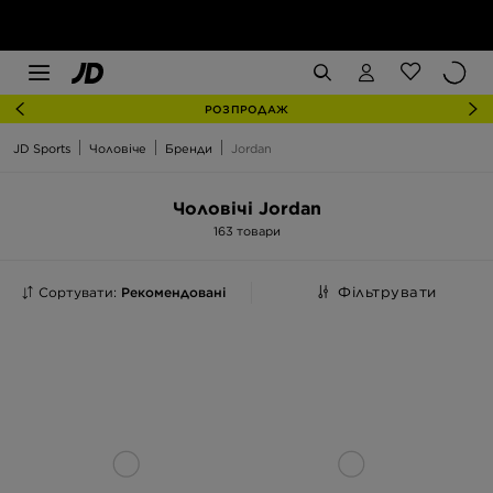
РОЗПРОДАЖ
JD Sports
Чоловіче
Бренди
Jordan
Чоловічі Jordan
163 товари
Сортувати:
Рекомендовані
Фільтрувати