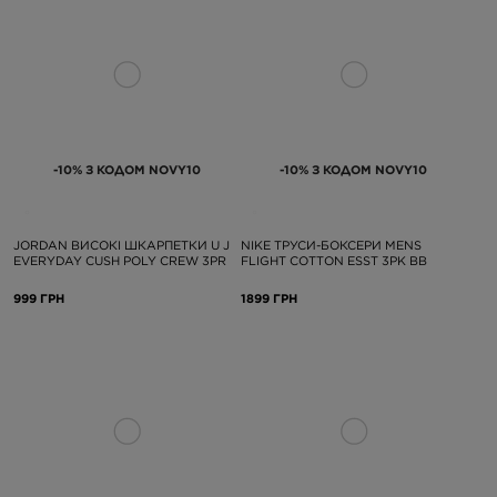
-10% З КОДОМ NOVY10
-10% З КОДОМ NOVY10
JORDAN ВИСОКІ ШКАРПЕТКИ U J
NIKE ТРУСИ-БОКСЕРИ MENS
EVERYDAY CUSH POLY CREW 3PR
FLIGHT COTTON ESST 3PK BB
999 ГРН
1899 ГРН