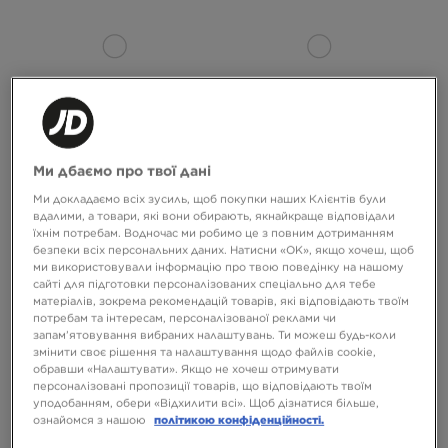
-10% З КОДОМ NOVY10
-10% З КОДОМ NOVY10
Ми дбаємо про твої дані
Ми докладаємо всіх зусиль, щоб покупки наших Клієнтів були
AIR JORDAN 1 LOW
AIR JORDAN 1 LOW
вдалими, а товари, які вони обирають, якнайкраще відповідали
їхнім потребам. Водночас ми робимо це з повним дотриманням
6399 ГРН
6399 ГРН
безпеки всіх персональних даних. Натисни «OK», якщо хочеш, щоб
ми використовували інформацію про твою поведінку на нашому
сайті для підготовки персоналізованих спеціально для тебе
матеріалів, зокрема рекомендацій товарів, які відповідають твоїм
потребам та інтересам, персоналізованої реклами чи
запам’ятовування вибраних налаштувань. Ти можеш будь-коли
змінити своє рішення та налаштування щодо файлів cookie,
обравши «Налаштувати». Якщо не хочеш отримувати
персоналізовані пропозиції товарів, що відповідають твоїм
уподобанням, обери «Відхилити всі». Щоб дізнатися більше,
ознайомся з нашою
політикою конфіденційності.