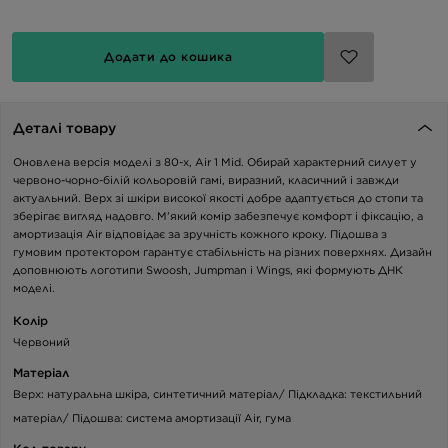
Додати до кошика
Деталі товару
Оновлена версія моделі з 80-х, Air 1 Mid. Обирай характерний силует у
червоно-чорно-білій кольоровій гамі, виразний, класичний і завжди
актуальний. Верх зі шкіри високої якості добре адаптується до стопи та
зберігає вигляд надовго. М’який комір забезпечує комфорт і фіксацію, а
амортизація Air відповідає за зручність кожного кроку. Підошва з
гумовим протектором гарантує стабільність на різних поверхнях. Дизайн
доповнюють логотипи Swoosh, Jumpman і Wings, які формують ДНК
моделі.
Колір
Червоний
Матеріал
Верх: натуральна шкіра, синтетичний матеріал/ Підкладка: текстильний
матеріал/ Підошва: система амортизації Air, гума