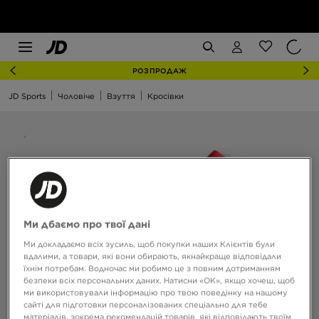
РОЗПРОДАЖ
JD Sports
Чоловіче
Взуття
Кросівки
Ми дбаємо про твої дані
Ми докладаємо всіх зусиль, щоб покупки наших Клієнтів були
вдалими, а товари, які вони обирають, якнайкраще відповідали
їхнім потребам. Водночас ми робимо це з повним дотриманням
безпеки всіх персональних даних. Натисни «OK», якщо хочеш, щоб
ми використовували інформацію про твою поведінку на нашому
сайті для підготовки персоналізованих спеціально для тебе
матеріалів, зокрема рекомендацій товарів, які відповідають твоїм