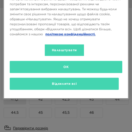
1/6
потребам та інтересам, персоналізованої реклами чи
запам’ятовування вибраних налаштувань. Ти можеш будь-коли
змінити своє рішення та налаштування щодо файлів cookie,
AIR JORDAN 1 MID
обравши «Налаштувати». Якщо не хочеш отримувати
персоналізовані пропозиції товарів, що відповідають твоїм
уподобанням, обери «Відхилити всі». Щоб дізнатися більше,
5099 ГРН
ознайомся з нашою
політикою конфіденційності.
6699 ГРН
-24%
(Початкова ціна)
Налаштувати
Доступні Кольори
OK
Вибери розмір
EU
US
Відхилити всі
41
42
42,5
43
44
44,5
45
45,5
46
Перевірити розмір