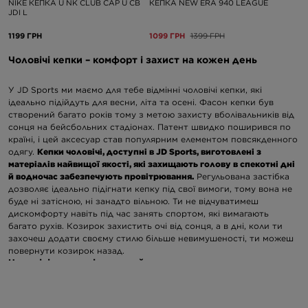
NIKE КЕПКА U NK CLUB CAP U CB
КЕПКА NEW ERA 940 LEAGUE
JDI L
1199 ГРН
1099 ГРН
1399 ГРН
Чоловічі кепки – комфорт і захист на кожен день
У JD Sports ми маємо для тебе відмінні чоловічі кепки, які
ідеально підійдуть для весни, літа та осені. Фасон кепки був
створений багато років тому з метою захисту вболівальників від
сонця на бейсбольних стадіонах. Патент швидко поширився по
країні, і цей аксесуар став популярним елементом повсякденного
одягу.
Кепки чоловічі, доступні в JD Sports, виготовлені з
матеріалів найвищої якості, які захищають голову в спекотні дні
й водночас забезпечують провітрювання.
Регульована застібка
дозволяє ідеально підігнати кепку під свої вимоги, тому вона не
буде ні затісною, ні занадто вільною. Ти не відчуватимеш
дискомфорту навіть під час занять спортом, які вимагають
багато рухів. Козирок захистить очі від сонця, а в дні, коли ти
захочеш додати своєму стилю більше невимушеності, ти можеш
повернути козирок назад.
Чоловічі кепки – ідеальний аксесуар на кожен день
У JD Sports доступні чоловічі кепки від найкращих спортивних
брендів, кожна з яких дещо відрізняється за дизайном або