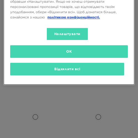
обравши «Налаштувати». Якщо не хочеш отримувати
персоналізовані пропозиції товарів, що відповідають твоїм
уподобанням, обери «Відхилити всі». Щоб дізнатися більше,
ознайомся з нашою
політикою конфіденційності.
Налаштувати
OK
NEW ERA КЕПКА SPORTY 940
NEW ERA КЕПКА SPORTY 940
APEX MARINERS SEATTLE
APEX NYY NEW YORK YANKEES
Відхилити всі
MARINERS
1799 ГРН
1799 ГРН