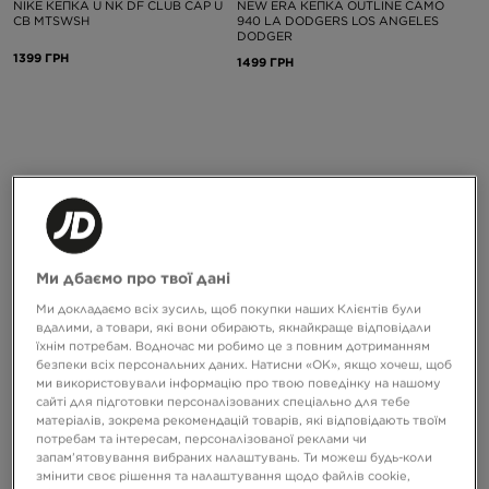
NIKE КЕПКА U NK DF CLUB CAP U
NEW ERA КЕПКА OUTLINE CAMO
CB MTSWSH
940 LA DODGERS LOS ANGELES
DODGER
1399 ГРН
1499 ГРН
Ми дбаємо про твої дані
Ми докладаємо всіх зусиль, щоб покупки наших Клієнтів були
вдалими, а товари, які вони обирають, якнайкраще відповідали
їхнім потребам. Водночас ми робимо це з повним дотриманням
NEW ERA КЕПКА MLB GRAPHIC
NEW ERA КЕПКА CORD MIX 920
безпеки всіх персональних даних. Натисни «OK», якщо хочеш, щоб
940 APEX LA DODGERS LOS
NEWERA NONE
ми використовували інформацію про твою поведінку на нашому
ANGELES DO
сайті для підготовки персоналізованих спеціально для тебе
1599 ГРН
1799 ГРН
матеріалів, зокрема рекомендацій товарів, які відповідають твоїм
потребам та інтересам, персоналізованої реклами чи
запам’ятовування вибраних налаштувань. Ти можеш будь-коли
змінити своє рішення та налаштування щодо файлів cookie,