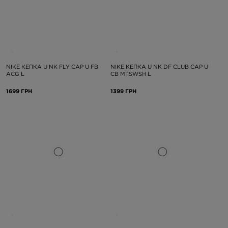
NIKE КЕПКА U NK FLY CAP U FB
NIKE КЕПКА U NK DF CLUB CAP U
ACG L
CB MTSWSH L
1699 ГРН
1399 ГРН