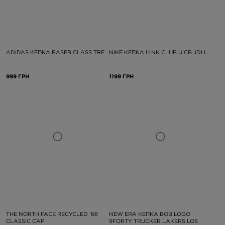
ADIDAS КЕПКА BASEB CLASS TRE
NIKE КЕПКА U NK CLUB U CB JDI L
999 ГРН
1199 ГРН
THE NORTH FACE RECYCLED '66
NEW ERA КЕПКА BOB LOGO
CLASSIC CAP
9FORTY TRUCKER LAKERS LOS