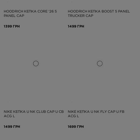
HOODRICH КЕПКА CORE '26 5
HOODRICH КЕПКА BOOST 5 PANEL
PANEL CAP
TRUCKER CAP
1399 ГРН
1499 ГРН
NIKE КЕПКА U NK CLUB CAP U CB
NIKE КЕПКА U NK FLY CAP U FB
ACG L
ACG L
1499 ГРН
1699 ГРН