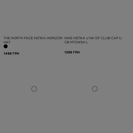
THE NORTH FACE КЕПКА HORIZON
NIKE КЕПКА U NK DF CLUB CAP U
HAT
CB MTSWSH L
1399 ГРН
1499 ГРН