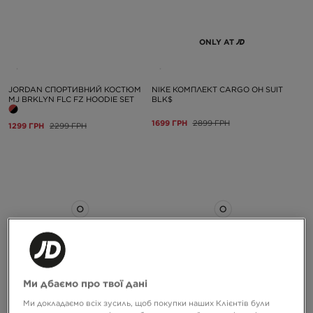
ONLY AT
JORDAN СПОРТИВНИЙ КОСТЮМ
NIKE КОМПЛЕКТ CARGO OH SUIT
MJ BRKLYN FLC FZ HOODIE SET
BLK$
1699 ГРН
2899 ГРН
1299 ГРН
2299 ГРН
ONLY AT
ONLY AT
Ми дбаємо про твої дані
Ми докладаємо всіх зусиль, щоб покупки наших Клієнтів були