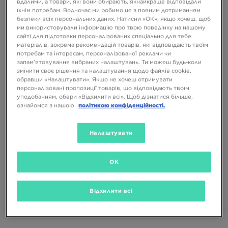
вдалими, а товари, які вони обирають, якнайкраще відповідали
NIKE КОМПЛЕКТ MILER T/SHT
NIKE КОМПЛЕКТ (G)CBLK TEE/SHT
ORG/GRY
WHT/PNK G
їхнім потребам. Водночас ми робимо це з повним дотриманням
безпеки всіх персональних даних. Натисни «OK», якщо хочеш, щоб
799 ГРН
1899 ГРН
599 ГРН
1899 ГРН
ми використовували інформацію про твою поведінку на нашому
сайті для підготовки персоналізованих спеціально для тебе
матеріалів, зокрема рекомендацій товарів, які відповідають твоїм
потребам та інтересам, персоналізованої реклами чи
запам’ятовування вибраних налаштувань. Ти можеш будь-коли
змінити своє рішення та налаштування щодо файлів cookie,
обравши «Налаштувати». Якщо не хочеш отримувати
персоналізовані пропозиції товарів, що відповідають твоїм
уподобанням, обери «Відхилити всі». Щоб дізнатися більше,
ознайомся з нашою
політикою конфіденційності.
ONLY AT
ONLY AT
Налаштувати
OK
UA CENTRIC BRAN 1/4 ZIP ST
NIKE КОМПЛЕКТ (G)CBLK SUIT
BLK/GRY
LIL/WHT$
Відхилити всі
799 ГРН
2699 ГРН
1099 ГРН
2199 ГРН