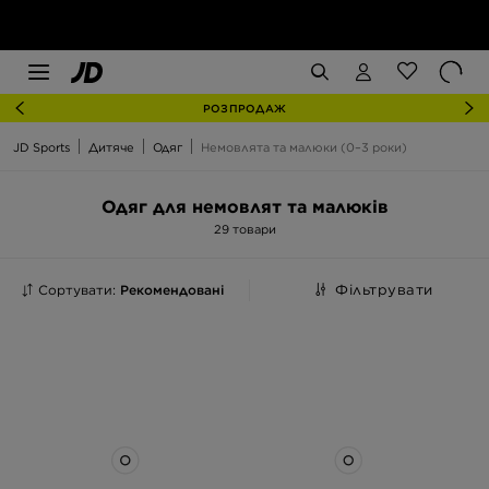
РОЗПРОДАЖ
JD Sports
Дитяче
Одяг
Немовлята та малюки (0–3 роки)
Одяг для немовлят та малюків
29 товари
Сортувати:
Рекомендовані
Фільтрувати