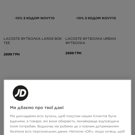
-10% З КОДОМ NOVY10
-10% З КОДОМ NOVY10
LACOSTE ФУТБОЛКА LARGE BOX
LACOSTE ФУТБОЛКА URBAN
TEE
ФУТБОЛКА
2699 ГРН
2899 ГРН
Ми дбаємо про твої дані
Ми докладаємо всіх зусиль, щоб покупки наших Клієнтів були
-10% З КОДОМ NOVY10
-10% З КОДОМ NOVY10
вдалими, а товари, які вони обирають, якнайкраще відповідали
їхнім потребам. Водночас ми робимо це з повним дотриманням
безпеки всіх персональних даних. Натисни «OK», якщо хочеш, щоб