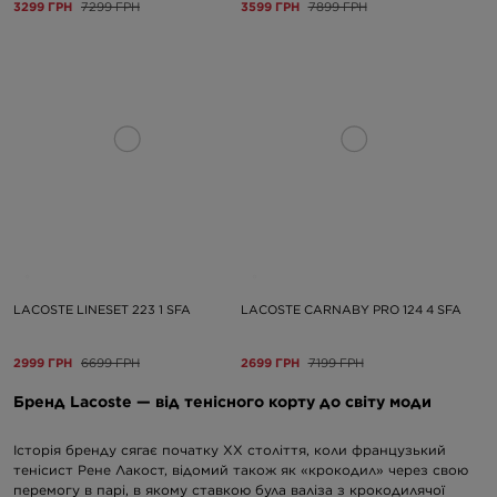
3299 ГРН
7299 ГРН
3599 ГРН
7899 ГРН
LACOSTE LINESET 223 1 SFA
LACOSTE CARNABY PRO 124 4 SFA
2999 ГРН
6699 ГРН
2699 ГРН
7199 ГРН
Бренд Lacoste — від тенісного корту до світу моди
Історія бренду сягає початку XX століття, коли французький
тенісист Рене Лакост, відомий також як «крокодил» через свою
перемогу в парі, в якому ставкою була валіза з крокодилячої