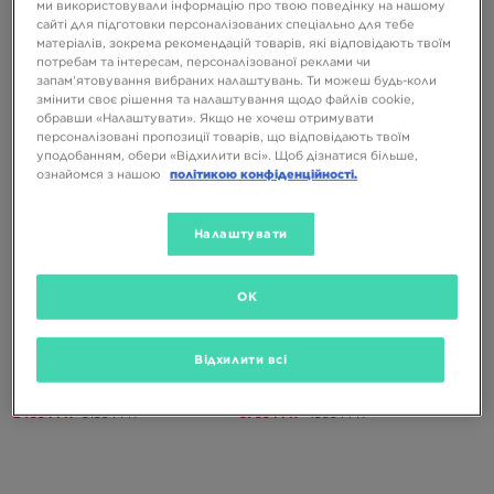
ми використовували інформацію про твою поведінку на нашому
LACOSTE КОФТА НА БЛИСКАВЦІ
LACOSTE ФУТБОЛКА ФУТБОЛКА
SWEATSHIRT
сайті для підготовки персоналізованих спеціально для тебе
матеріалів, зокрема рекомендацій товарів, які відповідають твоїм
5599 ГРН
3199 ГРН
потребам та інтересам, персоналізованої реклами чи
запам’ятовування вибраних налаштувань. Ти можеш будь-коли
змінити своє рішення та налаштування щодо файлів cookie,
обравши «Налаштувати». Якщо не хочеш отримувати
персоналізовані пропозиції товарів, що відповідають твоїм
уподобанням, обери «Відхилити всі». Щоб дізнатися більше,
ознайомся з нашою
політикою конфіденційності.
Налаштувати
ONLY AT
ONLY AT
OK
Відхилити всі
LACOSTE ШОРТИ
LACOSTE ШТАНИ URBAN PANTS
2499 ГРН
3199 ГРН
3799 ГРН
4999 ГРН