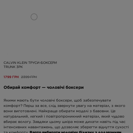
CALVIN KLEIN ТРУСИ-БОКСЕРИ
TRUNK 3PK
1799 ГРН
2399 ГРН
Обирай комфорт — чоловічі боксери
Якими мають бути чоловічі боксери, щоб забезпечувати
комфорт? Перш за все, слід звернути увагу на матеріал, з якого
вони виготовлені. Найкраще обирати моделі з бавовни. Це
натуральний, легкий і повітропроникний матеріал, який чудово
вбирає вологу. Завдяки цьому шкіра може дихати навіть під час
інтенсивних навантажень, що дозволяє зберегти відчуття сухості
та комфорту.
Варто вибирати чоловічу білизну з додаванням