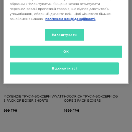
MCKENZIE ТРУСИ-БОКСЕРИ WYATT
MCKENZIE ТРУСИ-БОКСЕРИ WYATT
обравши «Налаштувати». Якщо не хочеш отримувати
3 PACK OF BOXER SHORTS
3 PACK OF BOXER SHORTS
персоналізовані пропозиції товарів, що відповідають твоїм
уподобанням, обери «Відхилити всі». Щоб дізнатися більше,
999 ГРН
999 ГРН
ознайомся з нашою
політикою конфіденційності.
Налаштувати
OK
Відхилити всі
-10% З КОДОМ NOVY10
-10% З КОДОМ NOVY10
MCKENZIE ТРУСИ-БОКСЕРИ WYATT
HOODRICH ТРУСИ-БОКСЕРИ OG
3 PACK OF BOXER SHORTS
CORE 3 PACK BOXERS
999 ГРН
1699 ГРН