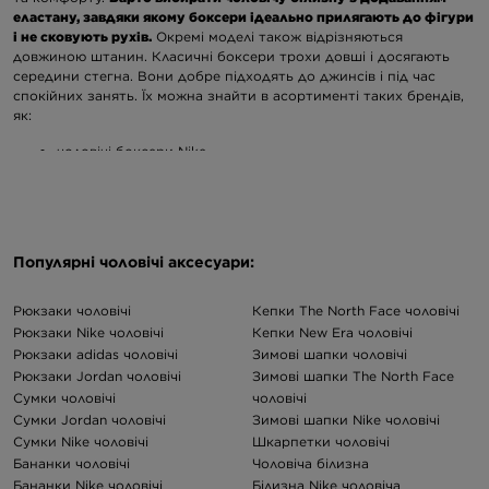
еластану, завдяки якому боксери ідеально прилягають до фігури
і не сковують рухів.
Окремі моделі також відрізняються
довжиною штанин. Класичні боксери трохи довші і досягають
середини стегна. Вони добре підходять до джинсів і під час
спокійних занять. Їх можна знайти в асортименті таких брендів,
як:
чоловічі боксери Nike
чоловічі боксери Jordan,
чоловічі боксери Under Armour.
Віддаєш перевагу моделям з коротшими штанинами? Такі
боксери називаються «trunks» і були розроблені лише в 1992 році!
Популярні чоловічі аксесуари:
Це універсальні моделі, перевага яких полягає в тому, що вони
непомітні під одягом і не задираються.
Який колір боксерів обрати?
Рюкзаки чоловічі
Кепки The North Face чоловічі
Рюкзаки Nike чоловічі
Кепки New Era чоловічі
Рюкзаки adidas чоловічі
Зимові шапки чоловічі
Хоча перші моделі боксерів були виконані в білих відтінках,
сьогодні виробники пропонують широкий вибір кольорів. Звісно,
Рюкзаки Jordan чоловічі
Зимові шапки The North Face
ти можеш залишитися прихильником класичних кольорів і
Сумки чоловічі
чоловічі
вибрати такі моделі, як:
Сумки Jordan чоловічі
Зимові шапки Nike чоловічі
Сумки Nike чоловічі
Шкарпетки чоловічі
універсальні
чорні чоловічі боксери
Бананки чоловічі
Чоловіча білизна
темно-синього або сірого кольору
Бананки Nike чоловічі
Білизна Nike чоловіча