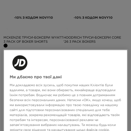
-10% З КОДОМ NOVY10
-10% З КОДОМ NOVY10
MCKENZIE ТРУСИ-БОКСЕРИ WYATT
HOODRICH ТРУСИ-БОКСЕРИ CORE
3 PACK OF BOXER SHORTS
'26 3 PACK BOXERS
1699 ГРН
999 ГРН
Ми дбаємо про твої дані
Ми докладаємо всіх зусиль, щоб покупки наших Клієнтів були
вдалими, а товари, які вони обирають, якнайкраще відповідали
їхнім потребам. Водночас ми робимо це з повним дотриманням
безпеки всіх персональних даних. Натисни «OK», якщо хочеш, щоб
ми використовували інформацію про твою поведінку на нашому
сайті для підготовки персоналізованих спеціально для тебе
-10% З КОДОМ NOVY10
-10% З КОДОМ NOVY10
матеріалів, зокрема рекомендацій товарів, які відповідають твоїм
потребам та інтересам, персоналізованої реклами чи
запам’ятовування вибраних налаштувань. Ти можеш будь-коли
змінити своє рішення та налаштування щодо файлів cookie,