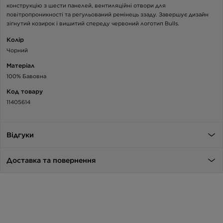
конструкцію з шести панелей, вентиляційні отвори для
повітропроникності та регульований ремінець ззаду. Завершує дизайн
зігнутий козирок і вишитий спереду червоний логотип Bulls.
Колір
Чорний
Матеріал
100% Бавовна
Код товару
11405614
Відгуки
Доставка та повернення