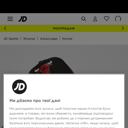
РОЗПРОДАЖ
JD Sports
Жіноче
Аксесуари
Кепки
Ми дбаємо про твої дані
Ми докладаємо всіх зусиль, щоб покупки наших Клієнтів були
вдалими, а товари, які вони обирають, якнайкраще відповідали
їхнім потребам. Водночас ми робимо це з повним дотриманням
безпеки всіх персональних даних. Натисни «OK», якщо хочеш, щоб
ми використовували інформацію про твою поведінку на нашому