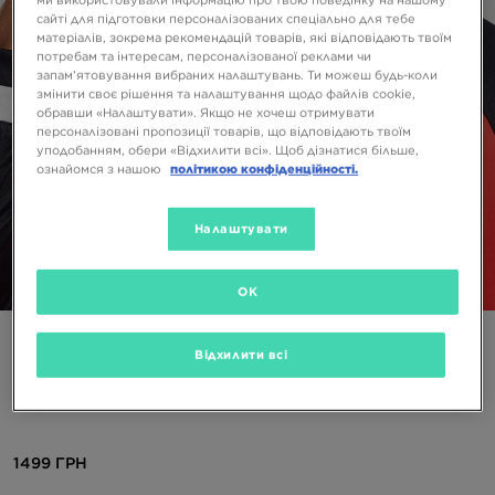
сайті для підготовки персоналізованих спеціально для тебе
матеріалів, зокрема рекомендацій товарів, які відповідають твоїм
потребам та інтересам, персоналізованої реклами чи
запам’ятовування вибраних налаштувань. Ти можеш будь-коли
змінити своє рішення та налаштування щодо файлів cookie,
обравши «Налаштувати». Якщо не хочеш отримувати
персоналізовані пропозиції товарів, що відповідають твоїм
уподобанням, обери «Відхилити всі». Щоб дізнатися більше,
ознайомся з нашою
політикою конфіденційності.
Налаштувати
1/5
OK
Спеціальний Продукт
Відхилити всі
NEW ERA КЕПКА THE LEAGUE CHIBUL OTC THE LEAGUE
CHI BULLS OTC
1499 ГРН