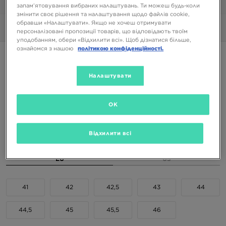
1/6
запам’ятовування вибраних налаштувань. Ти можеш будь-коли
змінити своє рішення та налаштування щодо файлів cookie,
обравши «Налаштувати». Якщо не хочеш отримувати
Фото
360°
персоналізовані пропозиції товарів, що відповідають твоїм
уподобанням, обери «Відхилити всі». Щоб дізнатися більше,
ознайомся з нашою
політикою конфіденційності.
JORDAN SPIZIKE LOW
Налаштувати
8199 ГРН
OK
Доступні Кольори
Чорний
Відхилити всі
Вибери розмір
EU
US
41
42
42,5
43
44
44,5
45
45,5
46