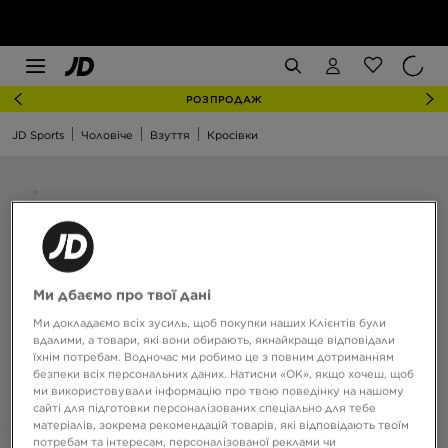
РОЗПРОДАЖ
JD Sports
Чоловіче
Взуття
Кросівки
Ми дбаємо про твої дані
Ми докладаємо всіх зусиль, щоб покупки наших Клієнтів були
вдалими, а товари, які вони обирають, якнайкраще відповідали
їхнім потребам. Водночас ми робимо це з повним дотриманням
безпеки всіх персональних даних. Натисни «OK», якщо хочеш, щоб
ми використовували інформацію про твою поведінку на нашому
сайті для підготовки персоналізованих спеціально для тебе
матеріалів, зокрема рекомендацій товарів, які відповідають твоїм
потребам та інтересам, персоналізованої реклами чи