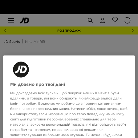
РОЗПРОДАЖ
JD Sports
Nike Air Rift
Nike Air Rift
5 товари
Сортувати:
Рекомендовані
Фільтрувати
Ми дбаємо про твої дані
Ми докладаємо всіх зусиль, щоб покупки наших Клієнтів були
вдалими, а товари, які вони обирають, якнайкраще відповідали
їхнім потребам. Водночас ми робимо це з повним дотриманням
безпеки всіх персональних даних. Натисни «OK», якщо хочеш, щоб
ми використовували інформацію про твою поведінку на нашому
сайті для підготовки персоналізованих спеціально для тебе
матеріалів, зокрема рекомендацій товарів, які відповідають твоїм
потребам та інтересам, персоналізованої реклами чи
запам’ятовування вибраних налаштувань. Ти можеш будь-коли