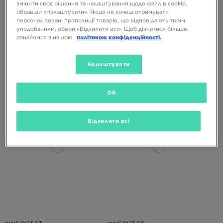
змінити своє рішення та налаштування щодо файлів cookie,
обравши «Налаштувати». Якщо не хочеш отримувати
персоналізовані пропозиції товарів, що відповідають твоїм
уподобанням, обери «Відхилити всі». Щоб дізнатися більше,
ознайомся з нашою
політикою конфіденційності.
WMNS NIKE AIR RIFT LACE
WMNS NIKE AIR RIFT LACE
Налаштувати
4499 ГРН
6399 ГРН
4499 ГРН
6399 ГРН
OK
Відхилити всі