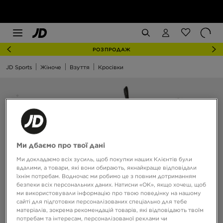
РОЗПРОДАЖ
JD Sports
Жіноче
Взуття
Кросівки
Ми дбаємо про твої дані
Ми докладаємо всіх зусиль, щоб покупки наших Клієнтів були
вдалими, а товари, які вони обирають, якнайкраще відповідали
їхнім потребам. Водночас ми робимо це з повним дотриманням
безпеки всіх персональних даних. Натисни «OK», якщо хочеш, щоб
ми використовували інформацію про твою поведінку на нашому
сайті для підготовки персоналізованих спеціально для тебе
матеріалів, зокрема рекомендацій товарів, які відповідають твоїм
потребам та інтересам, персоналізованої реклами чи