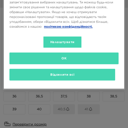
1/6
запам’ятовування вибраних налаштувань. Ти можеш будь-коли
змінити своє рішення та налаштування щодо файлів cookie,
обравши «Налаштувати». Якщо не хочеш отримувати
NIKE W NIKE BLAZER ROAM MID
персоналізовані пропозиції товарів, що відповідають твоїм
уподобанням, обери «Відхилити всі». Щоб дізнатися більше,
ознайомся з нашою
політикою конфіденційності.
4499 ГРН
5899 ГРН
-24%
(Початкова ціна)
Налаштувати
Доступні Кольори
OK
Вибери розмір
Відхилити всі
EU
US
36
36,5
37,5
38
38,5
39
40
40,5
41
Перевірити розмір