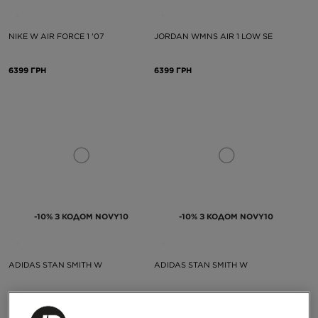
NIKE W AIR FORCE 1 '07
JORDAN WMNS AIR 1 LOW SE
6399 ГРН
6399 ГРН
-10% З КОДОМ NOVY10
-10% З КОДОМ NOVY10
ADIDAS STAN SMITH W
ADIDAS STAN SMITH W
5399 ГРН
5399 ГРН