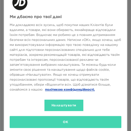
Ми дбаємо про твої дані
Ми докладаємо всіх зусиль, щоб покупки наших Клієнтів були
вдалими, а товари, які вони обирають, якнайкраще відповідали
їхнім потребам. Водночас ми робимо це з повним дотриманням
безпеки всіх персональних даних. Натисни «OK», якщо хочеш, щоб
ми використовували інформацію про твою поведінку на нашому
сайті для підготовки персоналізованих спеціально для тебе
-10% З КОДОМ NOVY10
-10% З КОДОМ NOVY10
матеріалів, зокрема рекомендацій товарів, які відповідають твоїм
потребам та інтересам, персоналізованої реклами чи
запам’ятовування вибраних налаштувань. Ти можеш будь-коли
змінити своє рішення та налаштування щодо файлів cookie,
ADIDAS TOKYO MJ W
ASICS GEL-KAYANO 14
обравши «Налаштувати». Якщо не хочеш отримувати
персоналізовані пропозиції товарів, що відповідають твоїм
уподобанням, обери «Відхилити всі». Щоб дізнатися більше,
4899 ГРН
8499 ГРН
ознайомся з нашою
політикою конфіденційності.
Налаштувати
OK