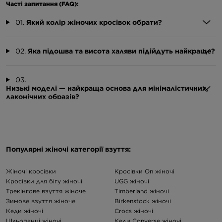
Часті запитання (FAQ):
01.
Який колір жіночих кросівок обрати?
02.
Яка підошва та висота халяви підійдуть найкраще?
03.
Низькі моделі — найкраща основа для мінімалістичних,
лаконічних образів?
Популярні жіночі категорії взуття:
Жіночі кросівки
Кросівки On жіночі
Кросівки для бігу жіночі
UGG жіночі
Трекінгове взуття жіноче
Timberland жіночі
Зимове взуття жіноче
Birkenstock жіночі
Кеди жіночі
Crocs жіночі
Шльопанці жіночі
Кеди Converse жіночі