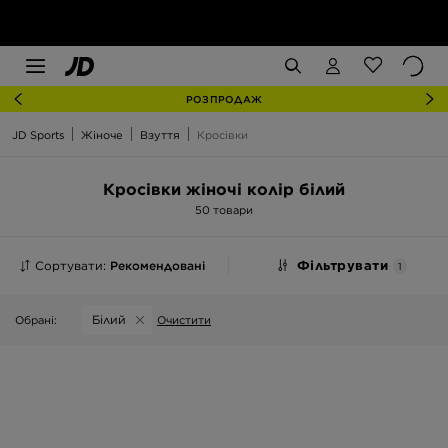
РОЗПРОДАЖ
JD Sports
Жіноче
Взуття
Кросівки
Кросівки жіночі колір білий
50 товари
Сортувати:
Рекомендовані
Фільтрувати
1
Білий
Обрані:
Очистити