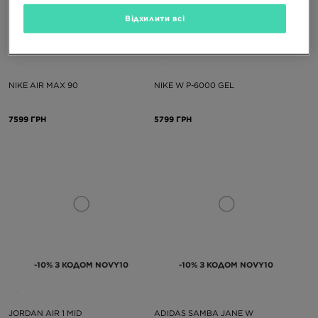
Відхилити всі
-10% З КОДОМ NOVY10
-10% З КОДОМ NOVY10
NIKE AIR MAX 90
NIKE W P-6000 GEL
7599 ГРН
5799 ГРН
-10% З КОДОМ NOVY10
-10% З КОДОМ NOVY10
JORDAN AIR 1 MID
ADIDAS SAMBA JANE W