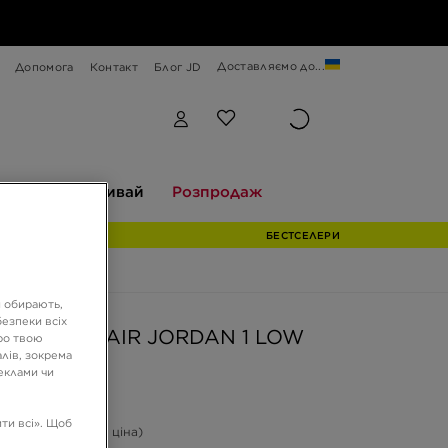
Доставляємо до...
Допомога
Контакт
Блог JD
Відкривай
Розпродаж
екції
Відкривай
Розпродаж
БЕСТСЕЛЕРИ
и обирають,
езпеки всіх
AN WMNS AIR JORDAN 1 LOW
ро твою
лів, зокрема
реклами чи
ГРН
ти всі». Щоб
-48%
(Початкова ціна)