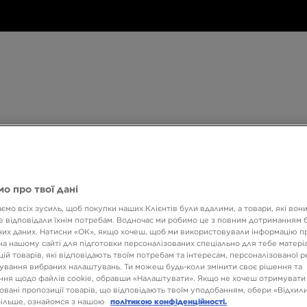
Дитяче
Аксесуари
Only
Бренди
Дитяче
Аксесуари
Only at JD
Бренди
Кол
at
JD
540 ГРН НА ПЕРШУ ПОКУПКУ
о про твої дані
ємо всіх зусиль, щоб покупки наших Клієнтів були вдалими, а товари, які вон
 відповідали їхнім потребам. Водночас ми робимо це з повним дотриманням б
JORD
их даних. Натисни «OK», якщо хочеш, щоб ми використовували інформацію п
на нашому сайті для підготовки персоналізованих спеціально для тебе матеріа
ій товарів, які відповідають твоїм потребам та інтересам, персоналізованої 
ування вибраних налаштувань. Ти можеш будь-коли змінити своє рішення та
3299 
ня щодо файлів cookie, обравши «Налаштувати». Якщо не хочеш отримувати
овані пропозиції товарів, що відповідають твоїм уподобанням, обери «Відхили
6299 ГРН
більше, ознайомся з нашою
політикою конфіденційності.