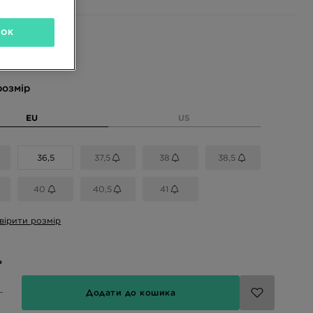
OK
і кольори
розмір
EU
US
36,5
37,5
38
38,5
40
40,5
41
вірити розмір
ь
Додати до кошика