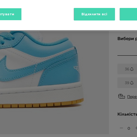
тувати
Відхилити всі
Доступн
Вибери 
36
39
Пере
Кількіст