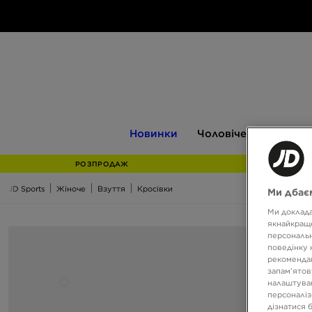
Новинки
Чоловіче
Жіноче
Новинки
Чоловіче
Жіноче
РОЗПРОДАЖ
JD Sports
Жіноче
Взуття
Кросівки
Ми дбаєм
Ми доклада
якнайкраще
персональн
поведінку 
рекомендац
запам’ятов
налаштуван
персоналіз
дізнатися 