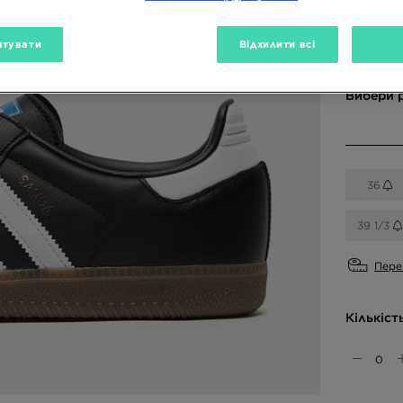
Доступн
тувати
Відхилити всі
Вибери 
36
39 1/3
Пере
Кількіст