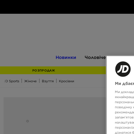
Новинки
Чоловіче
Жіноче
Новинки
Чоловіче
Жіноче
РОЗПРОДАЖ
JD Sports
Жіноче
Взуття
Кросівки
Ми дбаєм
Ми доклада
якнайкраще
персональн
поведінку 
рекомендац
запам’ятов
налаштуван
персоналіз
дізнатися 