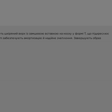
мають шкіряний верх із замшевою вставкою на носку у формі Т, що підкреслює
Gum забезпечують амортизацію й надійне зчеплення. Завершують образ