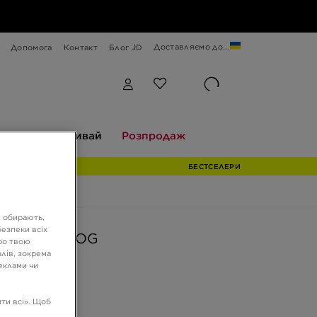
Доставляємо до...
Допомога
Контакт
Блог JD
Відкривай
Розпродаж
екції
Відкривай
Розпродаж
БЕСТСЕЛЕРИ
и обирають,
езпеки всіх
AS SAMBA OG
ро твою
лів, зокрема
реклами чи
ГРН
ти всі». Щоб