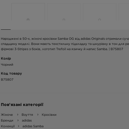
Народжені в 50-х, жіночі кросівки Samba OG від adidas Originals отримали с
спадщину моделі. Вони мають текстильну підкладку та шнурівку в тон для р
фірмові 3-Stripes з боків, логотип Trefoil на язичку й напис Samba. | B75807
Колір
Чорний
Код товару
B75807
Пов’язані категорії
Жіноче
Взуття
Кросівки
Бренди
adidas
Колекції
adidas Samba