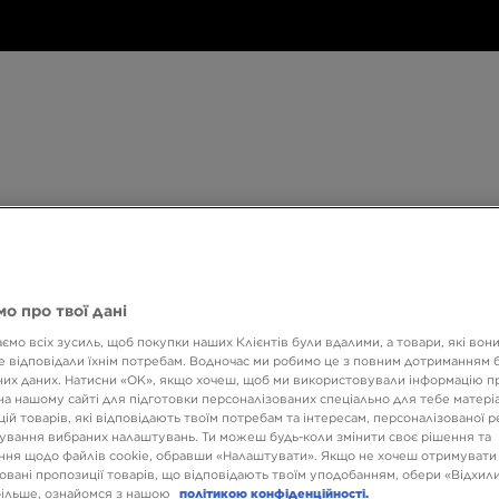
Дитяче
Аксесуари
Only
Бренди
Дитяче
Аксесуари
Only at JD
Бренди
Кол
at
JD
540 ГРН НА ПЕРШУ ПОКУПКУ
о про твої дані
ємо всіх зусиль, щоб покупки наших Клієнтів були вдалими, а товари, які вон
 відповідали їхнім потребам. Водночас ми робимо це з повним дотриманням б
ADID
их даних. Натисни «OK», якщо хочеш, щоб ми використовували інформацію п
на нашому сайті для підготовки персоналізованих спеціально для тебе матеріа
ій товарів, які відповідають твоїм потребам та інтересам, персоналізованої 
ування вибраних налаштувань. Ти можеш будь-коли змінити своє рішення та
5899 
ня щодо файлів cookie, обравши «Налаштувати». Якщо не хочеш отримувати
овані пропозиції товарів, що відповідають твоїм уподобанням, обери «Відхили
більше, ознайомся з нашою
політикою конфіденційності.