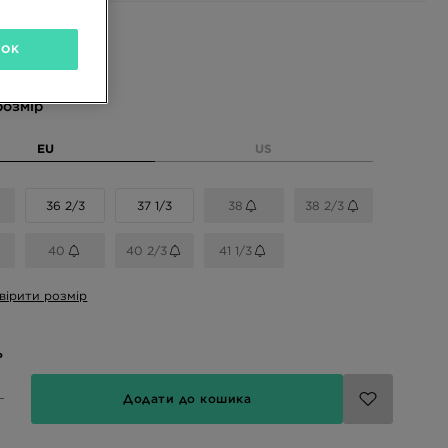
і кольори
OK
розмір
EU
US
36 2/3
37 1/3
38
38 2/3
40
40 2/3
41 1/3
вірити розмір
ь
Додати до кошика