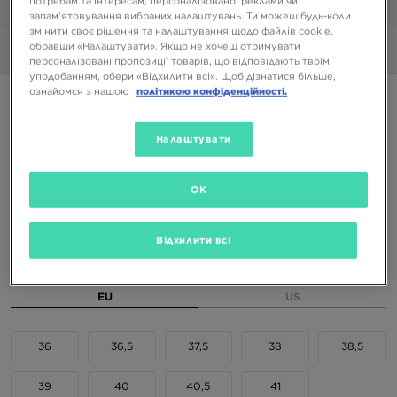
потребам та інтересам, персоналізованої реклами чи
1/6
запам’ятовування вибраних налаштувань. Ти можеш будь-коли
змінити своє рішення та налаштування щодо файлів cookie,
обравши «Налаштувати». Якщо не хочеш отримувати
Фото
360°
персоналізовані пропозиції товарів, що відповідають твоїм
уподобанням, обери «Відхилити всі». Щоб дізнатися більше,
ознайомся з нашою
політикою конфіденційності.
WMNS JORDAN 1 MID EDG
Налаштувати
4099 ГРН
6699 ГРН
-39%
(Початкова ціна)
OK
Доступні Кольори
Бежевий
Відхилити всі
Вибери розмір
EU
US
36
36,5
37,5
38
38,5
39
40
40,5
41