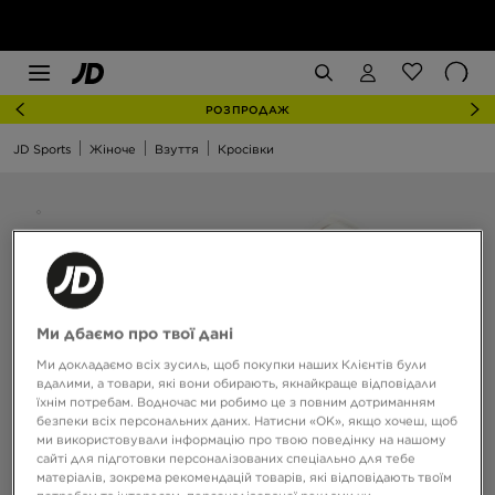
РОЗПРОДАЖ
JD Sports
Жіноче
Взуття
Кросівки
Ми дбаємо про твої дані
Ми докладаємо всіх зусиль, щоб покупки наших Клієнтів були
вдалими, а товари, які вони обирають, якнайкраще відповідали
їхнім потребам. Водночас ми робимо це з повним дотриманням
безпеки всіх персональних даних. Натисни «OK», якщо хочеш, щоб
ми використовували інформацію про твою поведінку на нашому
сайті для підготовки персоналізованих спеціально для тебе
матеріалів, зокрема рекомендацій товарів, які відповідають твоїм