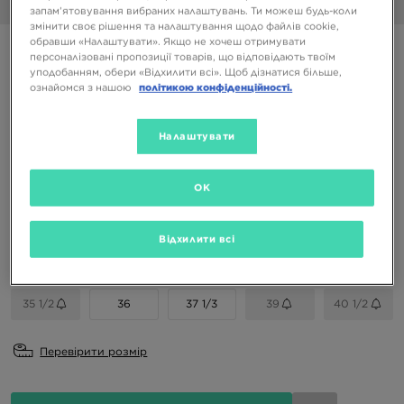
1/6
запам’ятовування вибраних налаштувань. Ти можеш будь-коли
змінити своє рішення та налаштування щодо файлів cookie,
обравши «Налаштувати». Якщо не хочеш отримувати
ADIDAS ADILETTE
персоналізовані пропозиції товарів, що відповідають твоїм
уподобанням, обери «Відхилити всі». Щоб дізнатися більше,
ознайомся з нашою
політикою конфіденційності.
999 ГРН
1599 ГРН
-38%
(Початкова ціна)
Налаштувати
Доступні Кольори
OK
Вибери розмір
Відхилити всі
EU
US
35 1/2
36
37 1/3
39
40 1/2
Перевірити розмір