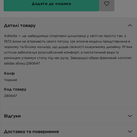
Додати до кошика
Деталі товару
Adilette — це найвідоміші спортивні шльопанці у світі не просто так: з
1972 вони не втрачають свого титулу. Ця жіноча модель представлена в
чорному та білому кольорі, що додає свіжості класичному дизайну. М’яка
устілка забезпечує розслаблений комфорт, а синтетичний верх із
ремінцем утримує стопу під час руху. Завершує образ фірмовий логотип
adidas збоку.|280647
Колір
Чорний
Код товару
280647
Відгуки
Доставка та повернення