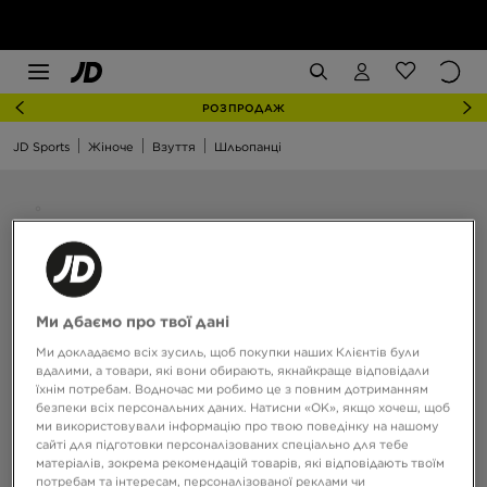
РОЗПРОДАЖ
JD Sports
Жіноче
Взуття
Шльопанці
Ми дбаємо про твої дані
Ми докладаємо всіх зусиль, щоб покупки наших Клієнтів були
вдалими, а товари, які вони обирають, якнайкраще відповідали
їхнім потребам. Водночас ми робимо це з повним дотриманням
безпеки всіх персональних даних. Натисни «OK», якщо хочеш, щоб
ми використовували інформацію про твою поведінку на нашому
сайті для підготовки персоналізованих спеціально для тебе
матеріалів, зокрема рекомендацій товарів, які відповідають твоїм
потребам та інтересам, персоналізованої реклами чи