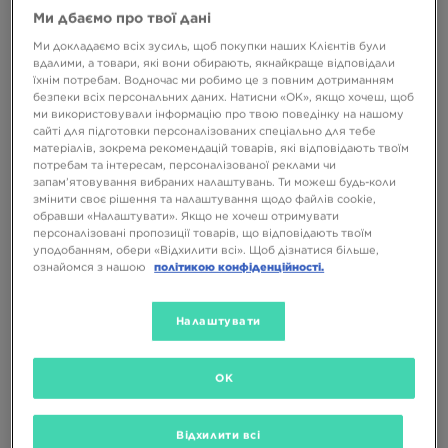
Ми дбаємо про твої дані
Ми докладаємо всіх зусиль, щоб покупки наших Клієнтів були
-10% З КОДОМ NOVY10
-10% З КОДОМ NOVY10
вдалими, а товари, які вони обирають, якнайкраще відповідали
їхнім потребам. Водночас ми робимо це з повним дотриманням
безпеки всіх персональних даних. Натисни «OK», якщо хочеш, щоб
ми використовували інформацію про твою поведінку на нашому
ADIDAS ADILETTE 22
ADIDAS ADILETTE 22
сайті для підготовки персоналізованих спеціально для тебе
матеріалів, зокрема рекомендацій товарів, які відповідають твоїм
потребам та інтересам, персоналізованої реклами чи
3199 ГРН
3199 ГРН
запам’ятовування вибраних налаштувань. Ти можеш будь-коли
змінити своє рішення та налаштування щодо файлів cookie,
обравши «Налаштувати». Якщо не хочеш отримувати
персоналізовані пропозиції товарів, що відповідають твоїм
уподобанням, обери «Відхилити всі». Щоб дізнатися більше,
ознайомся з нашою
політикою конфіденційності.
Налаштувати
OK
Відхилити всі