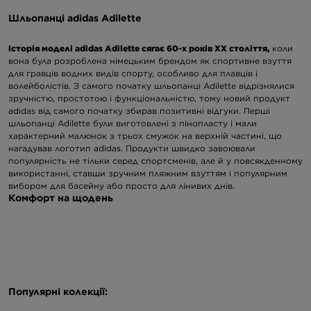
Шльопанці adidas Adilette
Історія моделі adidas Adilette сягає 60-х років XX століття,
коли
вона була розроблена німецьким брендом як спортивне взуття
для гравців водних видів спорту, особливо для плавців і
волейболістів. З самого початку шльопанці Adilette відрізнялися
зручністю, простотою і функціональністю, тому новий продукт
adidas від самого початку збирав позитивні відгуки. Перші
шльопанці Adilette були виготовлені з пінопласту і мали
характерний малюнок з трьох смужок на верхній частині, що
нагадував логотип
adidas
. Продукти швидко завоювали
популярність не тільки серед спортсменів, але й у повсякденному
використанні, ставши зручним пляжним взуттям і популярним
вибором для басейну або просто для лінивих днів.
Комфорт на щодень
Виготовлені з легкої піни EVA,
шльопанці adidas Adilette легкі
,
повітропроникні та водонепроникні, тому є ідеальним вибором
для літа. Вони мають профільовану устілку, яка забезпечує
чудову амортизацію — завдяки їй ноги не втомлюються навіть
після тривалого носіння. Ще одним елементом є міцний ремінець,
який добре фіксує стопу — на вибір є моделі з характерними
Популярні колекції:
ремінцями на верху або з логотипом adidas Originals.