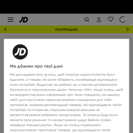
РОЗПРОДАЖ
JD Sports
Nike Air Max SNDR
Nike Air Max SNDR
3 товари
Ми дбаємо про твої дані
Ми докладаємо всіх зусиль, щоб покупки наших Клієнтів були
Сортувати:
Рекомендовані
Фільтрувати
вдалими, а товари, які вони обирають, якнайкраще відповідали
їхнім потребам. Водночас ми робимо це з повним дотриманням
безпеки всіх персональних даних. Натисни «OK», якщо хочеш, щоб
ми використовували інформацію про твою поведінку на нашому
сайті для підготовки персоналізованих спеціально для тебе
матеріалів, зокрема рекомендацій товарів, які відповідають твоїм
потребам та інтересам, персоналізованої реклами чи
запам’ятовування вибраних налаштувань. Ти можеш будь-коли
змінити своє рішення та налаштування щодо файлів cookie,
обравши «Налаштувати». Якщо не хочеш отримувати
персоналізовані пропозиції товарів, що відповідають твоїм