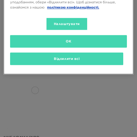
уподобанням, обери «Відхилити всі». Щоб дізнатися більше,
ознайомся з нашою
політикою конфіденційності.
Налаштувати
NIKE W AIR MAX SNDR GTX
NIKE AIR MAX SNDR
OK
4449 ГРН
9999 ГРН
4199 ГРН
9499 ГРН
Відхилити всі