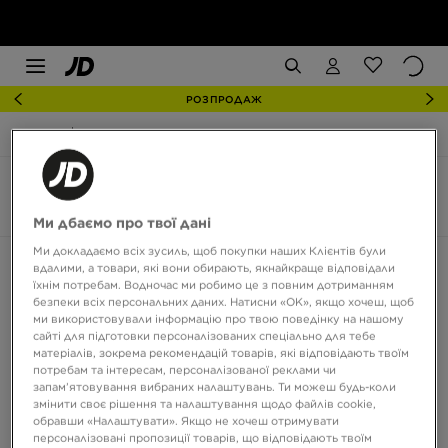
РОЗПРОДАЖ
JD Sports
Nike Air Max Muse
Nike Air Max Muse
3 товари
Ми дбаємо про твої дані
Ми докладаємо всіх зусиль, щоб покупки наших Клієнтів були
Сортувати:
Рекомендовані
Фільтрувати
вдалими, а товари, які вони обирають, якнайкраще відповідали
їхнім потребам. Водночас ми робимо це з повним дотриманням
безпеки всіх персональних даних. Натисни «OK», якщо хочеш, щоб
ми використовували інформацію про твою поведінку на нашому
сайті для підготовки персоналізованих спеціально для тебе
матеріалів, зокрема рекомендацій товарів, які відповідають твоїм
потребам та інтересам, персоналізованої реклами чи
запам’ятовування вибраних налаштувань. Ти можеш будь-коли
змінити своє рішення та налаштування щодо файлів cookie,
обравши «Налаштувати». Якщо не хочеш отримувати
персоналізовані пропозиції товарів, що відповідають твоїм