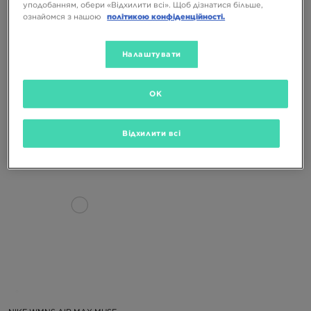
уподобанням, обери «Відхилити всі». Щоб дізнатися більше,
ознайомся з нашою
політикою конфіденційності.
Налаштувати
NIKE WMNS AIR MAX MUSE
NIKE WMNS AIR MAX MUSE
OK
3899 ГРН
7899 ГРН
5899 ГРН
7799 ГРН
Відхилити всі