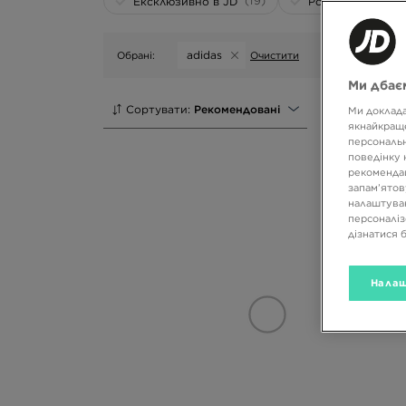
(19)
(54)
Ексклюзивно в JD
Розпродаж
adidas
Обрані:
Очистити
Ми дбаєм
Сортувати:
Рекомендовані
Ми доклада
якнайкраще
персональн
поведінку 
рекомендац
запам’ятов
налаштуван
персоналіз
дізнатися 
Налаш