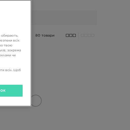
80 товари
и обирають,
езпеки всіх
ро твою
лів, зокрема
реклами чи
ти всі». Щоб
OK