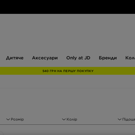
Дитяче
Аксесуари
Only
Бренди
Дитяче
Аксесуари
Only at JD
Бренди
Кол
at
JD
540 ГРН НА ПЕРШУ ПОКУПКУ
Розмір
Колір
Підош