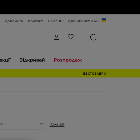
Доставляємо до...
Допомога
Контакт
Блог JD
Відкривай
Розпродаж
екції
Відкривай
Розпродаж
БЕСТСЕЛЕРИ
ва
БІЛЬШЕ