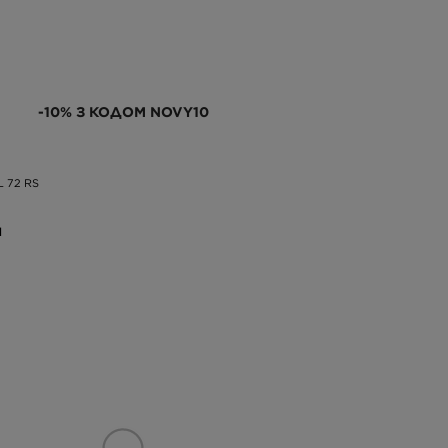
-10% З КОДОМ NOVY10
L 72 RS
Н