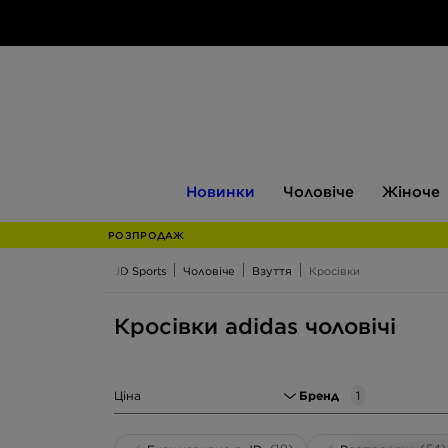
Новинки
Чоловіче
Жіноче
Новинки
Чоловіче
Жіноче
РОЗПРОДАЖ
JD Sports
Чоловіче
Взуття
Кросівки
Кросівки adidas чоловічі
Ціна
Бренд
1