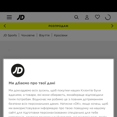
РОЗПРОДАЖ
JD Sports
Чоловіче
Взуття
Кросівки
Ми дбаємо про твої дані
Ми докладаємо всіх зусиль, щоб покупки наших Клієнтів були
вдалими, а товари, які вони обирають, якнайкраще відповідали
їхнім потребам. Водночас ми робимо це з повним дотриманням
безпеки всіх персональних даних. Натисни «OK», якщо хочеш, щоб
ми використовували інформацію про твою поведінку на нашому
сайті для підготовки персоналізованих спеціально для тебе