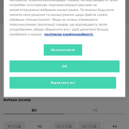
матеріалів, зокрема рекомендацій товарів, які відповідають твоїм
1/6
потребам та інтересам, персоналізованої реклами чи
запам’ятовування вибраних налаштувань. Ти можеш будь-коли
змінити своє рішення та налаштування щодо файлів cookie,
Фото
360°
обравши «Налаштувати». Якщо не хочеш отримувати
персоналізовані пропозиції товарів, що відповідають твоїм
уподобанням, обери «Відхилити всі». Щоб дізнатися більше,
ONLY AT JD
ознайомся з нашою
політикою конфіденційності.
ADIDAS ZX750
Налаштувати
5399 ГРН
6499 ГРН
-17%
(Початкова ціна)
OK
Доступні Кольори
Відхилити всі
Вибери розмір
EU
US
41 1/3
42
42 2/3
43 1/3
44