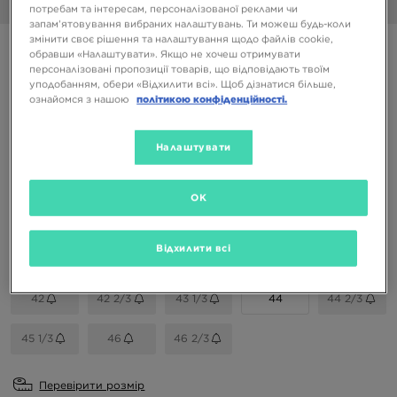
1/6
потребам та інтересам, персоналізованої реклами чи
запам’ятовування вибраних налаштувань. Ти можеш будь-коли
змінити своє рішення та налаштування щодо файлів cookie,
HOKA CHALLENGER 8
обравши «Налаштувати». Якщо не хочеш отримувати
персоналізовані пропозиції товарів, що відповідають твоїм
уподобанням, обери «Відхилити всі». Щоб дізнатися більше,
6199 ГРН
ознайомся з нашою
політикою конфіденційності.
7699 ГРН
-19%
(Початкова ціна)
Налаштувати
Доступні Кольори
OK
Вибери розмір
Відхилити всі
EU
US
42
42 2/3
43 1/3
44
44 2/3
45 1/3
46
46 2/3
Перевірити розмір