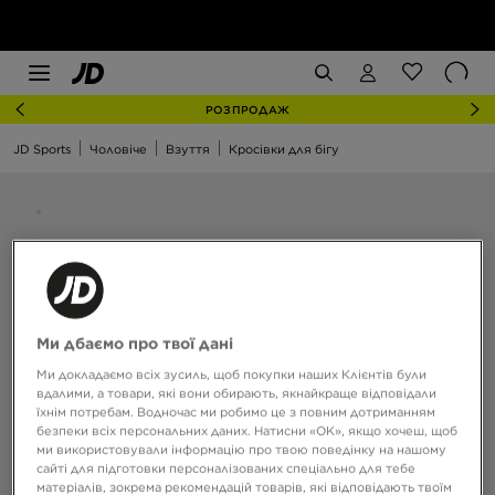
РОЗПРОДАЖ
JD Sports
Чоловіче
Взуття
Кросівки для бігу
Ми дбаємо про твої дані
Ми докладаємо всіх зусиль, щоб покупки наших Клієнтів були
вдалими, а товари, які вони обирають, якнайкраще відповідали
їхнім потребам. Водночас ми робимо це з повним дотриманням
безпеки всіх персональних даних. Натисни «OK», якщо хочеш, щоб
ми використовували інформацію про твою поведінку на нашому
сайті для підготовки персоналізованих спеціально для тебе
матеріалів, зокрема рекомендацій товарів, які відповідають твоїм