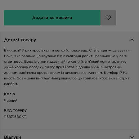
Додати до кошика
Деталі товару
Виклики? У цих кросівках ти легко їх подолаєш. Challenger — це взуття
Hoka, яке революціонізувало біг, а сьогодні робить революцію у світі
стритверу. Верх із сітки надзвичайно легкий, а м'який комір гарантує
дуже хорошу посадку. Увагу привертає підошва з 7-міліметровим
дропом, закінчена протектором із високим зчепленням. Комфорт? На
висоті. Зовнішній вигляд? Найкращий, бо це трейлові кросівки зі стрит
вайбом.
Колір
Чорний
Код товару
1168716BCKT
Відгуки