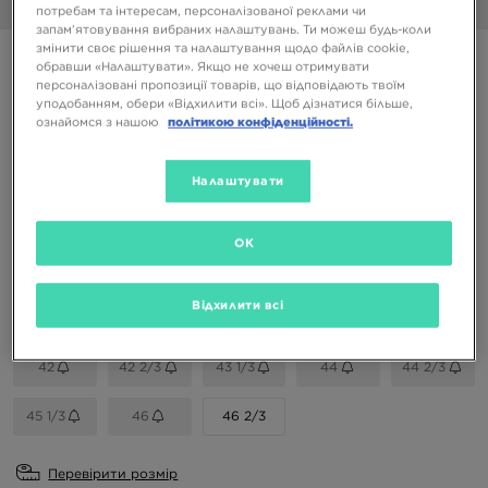
1/6
потребам та інтересам, персоналізованої реклами чи
запам’ятовування вибраних налаштувань. Ти можеш будь-коли
змінити своє рішення та налаштування щодо файлів cookie,
HOKA CHALLENGER 8
обравши «Налаштувати». Якщо не хочеш отримувати
персоналізовані пропозиції товарів, що відповідають твоїм
уподобанням, обери «Відхилити всі». Щоб дізнатися більше,
5599 ГРН
ознайомся з нашою
політикою конфіденційності.
7699 ГРН
-27%
(Початкова ціна)
Налаштувати
Доступні Кольори
OK
Вибери розмір
Відхилити всі
EU
US
42
42 2/3
43 1/3
44
44 2/3
45 1/3
46
46 2/3
Перевірити розмір