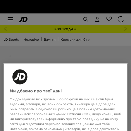
РОЗПРОДАЖ
JD Sports
Чоловіче
Взуття
Кросівки для бігу
Ми дбаємо про твої дані
Ми докладаємо всіх зусиль, щоб покупки наших Клієнтів були
вдалими, а товари, які вони обирають, якнайкраще відповідали
їхнім потребам. Водночас ми робимо це з повним дотриманням
безпеки всіх персональних даних. Натисни «OK», якщо хочеш, щоб
ми використовували інформацію про твою поведінку на нашому
сайті для підготовки персоналізованих спеціально для тебе
матеріалів, зокрема рекомендацій товарів, які відповідають твоїм