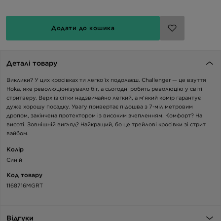
Додати до кошика
Деталі товару
Виклики? У цих кросівках ти легко їх подолаєш. Challenger — це взуття
Hoka, яке революціонізувало біг, а сьогодні робить революцію у світі
стритверу. Верх із сітки надзвичайно легкий, а м'який комір гарантує
дуже хорошу посадку. Увагу привертає підошва з 7-міліметровим
дропом, закінчена протектором із високим зчепленням. Комфорт? На
висоті. Зовнішній вигляд? Найкращий, бо це трейлові кросівки зі стрит
вайбом.
Колір
Синій
Код товару
1168716MGRT
Відгуки