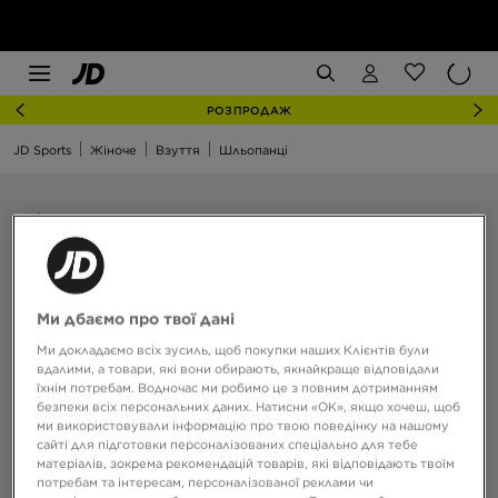
РОЗПРОДАЖ
JD Sports
Жіноче
Взуття
Шльопанці
Ми дбаємо про твої дані
Ми докладаємо всіх зусиль, щоб покупки наших Клієнтів були
вдалими, а товари, які вони обирають, якнайкраще відповідали
їхнім потребам. Водночас ми робимо це з повним дотриманням
безпеки всіх персональних даних. Натисни «OK», якщо хочеш, щоб
ми використовували інформацію про твою поведінку на нашому
сайті для підготовки персоналізованих спеціально для тебе
матеріалів, зокрема рекомендацій товарів, які відповідають твоїм
потребам та інтересам, персоналізованої реклами чи