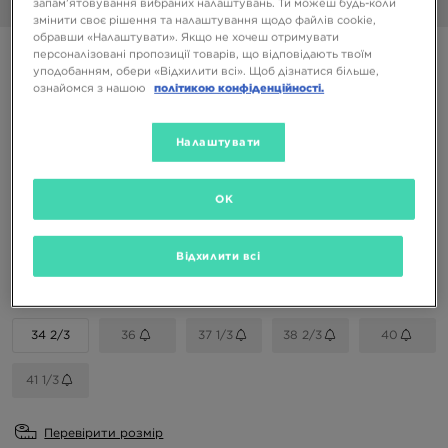
запам’ятовування вибраних налаштувань. Ти можеш будь-коли
1/6
змінити своє рішення та налаштування щодо файлів cookie,
обравши «Налаштувати». Якщо не хочеш отримувати
ADIDAS ADILETTE W
персоналізовані пропозиції товарів, що відповідають твоїм
уподобанням, обери «Відхилити всі». Щоб дізнатися більше,
ознайомся з нашою
політикою конфіденційності.
899 ГРН
1499 ГРН
-40%
(Початкова ціна)
Налаштувати
Доступні Кольори
OK
Білий
Вибери розмір
Відхилити всі
EU
US
34 2/3
36
37 1/3
38 2/3
40
41 1/3
Перевірити розмір