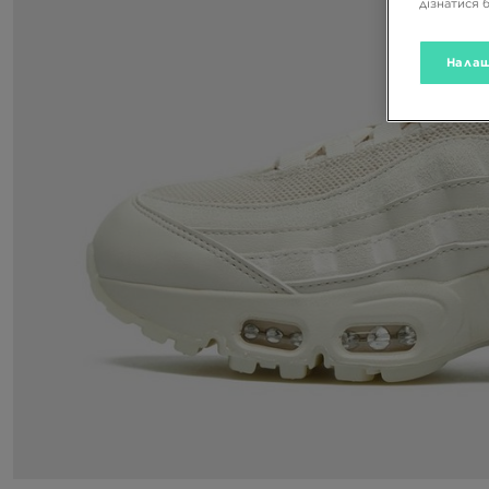
дізнатися 
Налаш