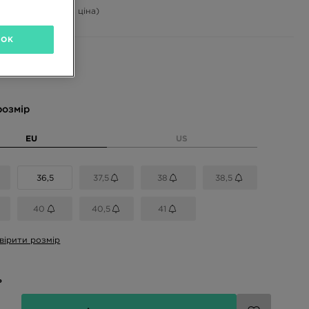
-46%
(Початкова ціна)
OK
і кольори
розмір
EU
US
36,5
37,5
38
38,5
40
40,5
41
вірити розмір
ь