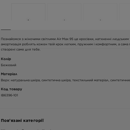
Познайомся з жіночими світлими Air Max 95 це кросівки, натхненні людським т
амортизація роблять кожен твій крок легким, пружним і комфортним, а сама п
створені саме для тебе.
Колір
Бежевий
Матеріал
Верх: натуральна шкіра, синтетична шкіра, текстильний матеріал, синтетичний
Код товару
IB6396-101
Пов’язані категорії