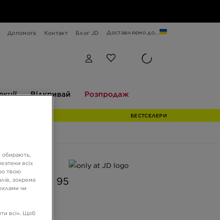
Доставляємо до...
Допомога
Контакт
Блог JD
Відкривай
Розпродаж
екції
Відкривай
Розпродаж
БЕСТСЕЛЕРИ
и обирають,
езпеки всіх
 JD
ро твою
E AIR MAX 95
лів, зокрема
реклами чи
ГРН
ти всі». Щоб