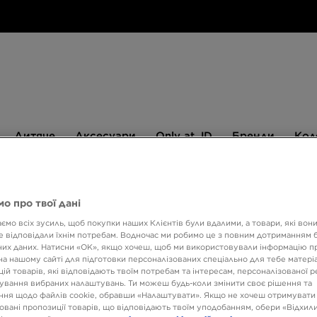
Дитяче
Аксесуари
Only
Бренди
Дитяче
Аксесуари
Only at JD
Бренди
Кол
at
JD
540 ГРН НА ПЕРШУ ПОКУПКУ
о про твої дані
ємо всіх зусиль, щоб покупки наших Клієнтів були вдалими, а товари, які вон
 відповідали їхнім потребам. Водночас ми робимо це з повним дотриманням б
ONLY AT
их даних. Натисни «OK», якщо хочеш, щоб ми використовували інформацію п
W NIK
на нашому сайті для підготовки персоналізованих спеціально для тебе матеріа
ій товарів, які відповідають твоїм потребам та інтересам, персоналізованої 
ування вибраних налаштувань. Ти можеш будь-коли змінити своє рішення та
ня щодо файлів cookie, обравши «Налаштувати». Якщо не хочеш отримувати
4899 
овані пропозиції товарів, що відповідають твоїм уподобанням, обери «Відхили