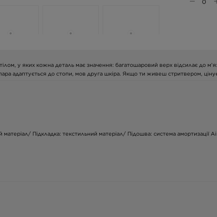
ілом, у яких кожна деталь має значення: багатошаровий верх відсилає до м’яз
ара адаптується до стопи, мов друга шкіра. Якщо ти живеш стритвером, цінуєш
 матеріал/ Підкладка: текстильний матеріал/ Підошва: система амортизації Air