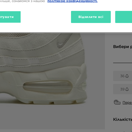
більше, ознайомся з нашою
політикою конфіденційності.
8999 ГРН
тувати
Відхилити всі
Доступн
Вибери 
36
39
Пере
Кількіст