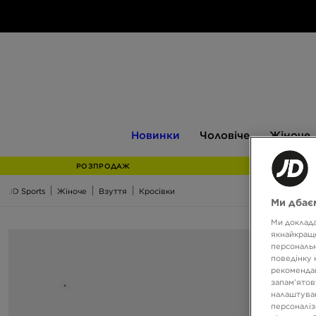
Новинки
Чоловіче
Жіноче
Новинки
Чоловіче
Жіноче
РОЗПРОДАЖ
JD Sports
Жіноче
Взуття
Кросівки
Ми дбаєм
Ми доклада
якнайкраще
персональн
поведінку 
рекомендац
запам’ятов
налаштуван
персоналіз