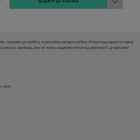
Додати до кошика
ів, підошва до хребта, а шнурівка нагадує ребра. М’яка підкладка та повна
 міську свободу, але не хочеш відмовлятися від зручності, ці кросівки
, гума