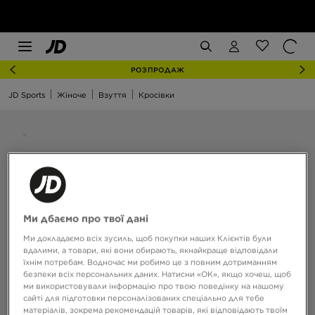
РОЗПРОДАЖ
JD Sports
Жіноче
Взуття
Кросівки
Ми дбаємо про твої дані
Ми докладаємо всіх зусиль, щоб покупки наших Клієнтів були
вдалими, а товари, які вони обирають, якнайкраще відповідали
їхнім потребам. Водночас ми робимо це з повним дотриманням
безпеки всіх персональних даних. Натисни «OK», якщо хочеш, щоб
ми використовували інформацію про твою поведінку на нашому
сайті для підготовки персоналізованих спеціально для тебе
матеріалів, зокрема рекомендацій товарів, які відповідають твоїм