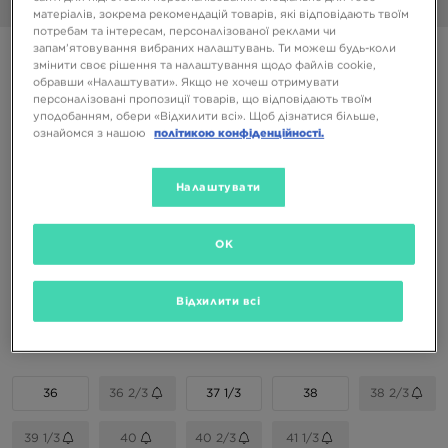
1/6
матеріалів, зокрема рекомендацій товарів, які відповідають твоїм
потребам та інтересам, персоналізованої реклами чи
запам’ятовування вибраних налаштувань. Ти можеш будь-коли
ADIDAS HANDBALL SPEZIAL W
змінити своє рішення та налаштування щодо файлів cookie,
обравши «Налаштувати». Якщо не хочеш отримувати
персоналізовані пропозиції товарів, що відповідають твоїм
3599 ГРН
уподобанням, обери «Відхилити всі». Щоб дізнатися більше,
5599 ГРН
-36%
(Початкова ціна)
ознайомся з нашою
політикою конфіденційності.
Доступні Кольори
Налаштувати
OK
Вибери розмір
Відхилити всі
EU
US
36
36 2/3
37 1/3
38
38 2/3
39 1/3
40
40 2/3
41 1/3