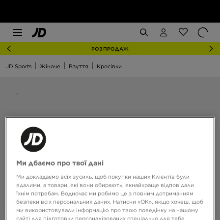
РОЗПРОДАЖ
JD Sports
Жіноче
Взуття
Кросівки
Ми дбаємо про твої дані
Ми докладаємо всіх зусиль, щоб покупки наших Клієнтів були
вдалими, а товари, які вони обирають, якнайкраще відповідали
їхнім потребам. Водночас ми робимо це з повним дотриманням
безпеки всіх персональних даних. Натисни «OK», якщо хочеш, щоб
ми використовували інформацію про твою поведінку на нашому
сайті для підготовки персоналізованих спеціально для тебе