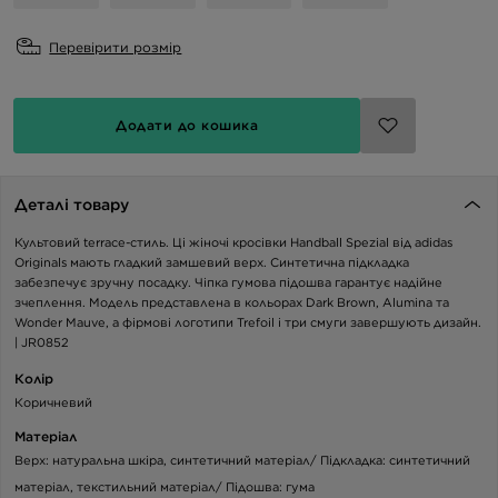
Перевірити розмір
Додати до кошика
Деталі товару
Культовий terrace-стиль. Ці жіночі кросівки Handball Spezial від adidas
Originals мають гладкий замшевий верх. Синтетична підкладка
забезпечує зручну посадку. Чіпка гумова підошва гарантує надійне
зчеплення. Модель представлена в кольорах Dark Brown, Alumina та
Wonder Mauve, а фірмові логотипи Trefoil і три смуги завершують дизайн.
| JR0852
Колір
Коричневий
Матеріал
Верх: натуральна шкіра, синтетичний матеріал/ Підкладка: синтетичний
матеріал, текстильний матеріал/ Підошва: гума