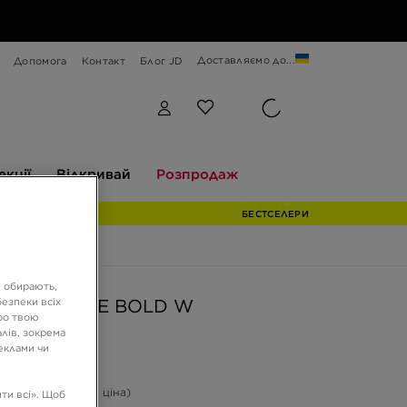
Доставляємо до...
Допомога
Контакт
Блог JD
Відкривай
Розпродаж
екції
Відкривай
Розпродаж
БЕСТСЕЛЕРИ
и обирають,
езпеки всіх
AS GAZELLE BOLD W
ро твою
лів, зокрема
реклами чи
ГРН
-40%
(Початкова ціна)
ти всі». Щоб