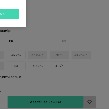
і кольори
OK
розмір
EU
US
36 2/3
37 1/3
38
38 2/3
40
40 2/3
41 1/3
вірити розмір
ь
Додати до кошика