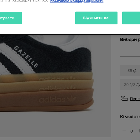
більше, ознайомся з нашою
політикою конфіденційності.
Доступн
тувати
Відхилити всі
Вибери 
36
39 1/3
Пере
Кількіст