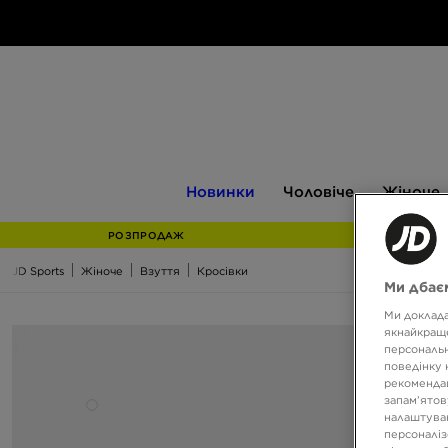
Новинки
Чоловіче
Жіноче
Новинки
Чоловіче
Жіноче
РОЗПРОДАЖ
JD Sports
Жіноче
Взуття
Кросівки
Ми дбаєм
Ми доклада
якнайкраще
персональн
поведінку 
рекомендац
запам’ятов
налаштуван
персоналіз