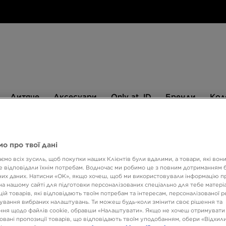
Дитяче
Аксесуари
Only
Бренди
Дитяче
Аксесуари
Only at JD
Бренди
Кол
at
JD
540 ГРН НА ПЕРШУ ПОКУПКУ
о про твої дані
ємо всіх зусиль, щоб покупки наших Клієнтів були вдалими, а товари, які вон
 відповідали їхнім потребам. Водночас ми робимо це з повним дотриманням б
ADID
их даних. Натисни «OK», якщо хочеш, щоб ми використовували інформацію п
на нашому сайті для підготовки персоналізованих спеціально для тебе матеріа
ій товарів, які відповідають твоїм потребам та інтересам, персоналізованої 
3299 
ування вибраних налаштувань. Ти можеш будь-коли змінити своє рішення та
ня щодо файлів cookie, обравши «Налаштувати». Якщо не хочеш отримувати
5499 ГРН
овані пропозиції товарів, що відповідають твоїм уподобанням, обери «Відхили