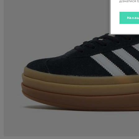
дізнатися 
Налаш