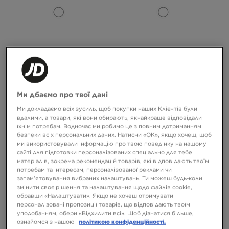
-10% З КОДОМ NOVY10
-10% З КОДОМ NOVY10
ADIDAS ШОРТИ FIREBIRD SHORT
ADIDAS ШОРТИ SNAKE PRINT
Ми дбаємо про твої дані
DENIM BERMUDA SHORTS
Ми докладаємо всіх зусиль, щоб покупки наших Клієнтів були
2999 ГРН
4199 ГРН
вдалими, а товари, які вони обирають, якнайкраще відповідали
їхнім потребам. Водночас ми робимо це з повним дотриманням
безпеки всіх персональних даних. Натисни «OK», якщо хочеш, щоб
ми використовували інформацію про твою поведінку на нашому
сайті для підготовки персоналізованих спеціально для тебе
матеріалів, зокрема рекомендацій товарів, які відповідають твоїм
потребам та інтересам, персоналізованої реклами чи
запам’ятовування вибраних налаштувань. Ти можеш будь-коли
змінити своє рішення та налаштування щодо файлів cookie,
обравши «Налаштувати». Якщо не хочеш отримувати
персоналізовані пропозиції товарів, що відповідають твоїм
уподобанням, обери «Відхилити всі». Щоб дізнатися більше,
-10% З КОДОМ NOVY10
ONLY AT
ознайомся з нашою
політикою конфіденційності.