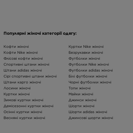
Популярні жіночі категорії одягу:
Кофти жіночі
Куртки Nike жіночі
Кофти Nike жіночі
Безрукавки жіночі
Флісові кофти жіночі
Футболки жіночі
Спортивні штани жіночі
Футболки Nike жіночі
Штани adidas жіночі
Футболки adidas жіночі
Сірі спортивні штани жіночі
Білі футболки жіночі
Штани карго жіночі
Чорні футболки жіночі
Лосини жіночі
Топи жіночі
Куртки жіночі
Майки жіночі
Зимові куртки жіночі
Джинси жіночі
Демісезонні куртки жіночі
Шорти жіночі
Осінні куртки жіночі
Шорти adidas жіночі
Весняні куртки жіночі
Джинсові шорти жіночі
Чорні куртки жіночі
Купальники жіночі
Куртки The North Face жіночі