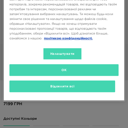
матеріалів, зокрема рекомендацій товарів, які відповідають твоїм
потребам та інтересам, персоналізованої реклами чи
запам’ятовування вибраних налаштувань. Ти можеш будь-коли
змінити своє рішення та налаштування щодо файлів cookie,
обравши «Налаштувати». Якщо не хочеш отримувати
персоналізовані пропозиції товарів, що відповідають твоїм
уподобанням, обери «Відхилити всі». Щоб дізнатися більше,
ознайомся з нашою
політикою конфіденційності.
Налаштувати
OK
1/6
Відхилити всі
UGG TASMAN II
7199 ГРН
Доступні Кольори