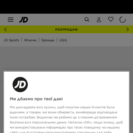
РОЗПРОДАЖ
JD Sports
Жіноче
Бренди
UGG
Ми дбаємо про твої дані
Ми докладаємо всіх зусиль, щоб покупки наших Клієнтів були
вдалими, а товари, які вони обирають, якнайкраще відповідали
їхнім потребам. Водночас ми робимо це з повним дотриманням
безпеки всіх персональних даних. Натисни «OK», якщо хочеш, щоб
ми використовували інформацію про твою поведінку на нашому
сайті для підготовки персоналізованих спеціально для тебе