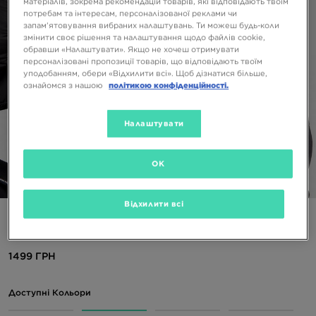
матеріалів, зокрема рекомендацій товарів, які відповідають твоїм
потребам та інтересам, персоналізованої реклами чи
запам’ятовування вибраних налаштувань. Ти можеш будь-коли
змінити своє рішення та налаштування щодо файлів cookie,
обравши «Налаштувати». Якщо не хочеш отримувати
персоналізовані пропозиції товарів, що відповідають твоїм
уподобанням, обери «Відхилити всі». Щоб дізнатися більше,
ознайомся з нашою
політикою конфіденційності.
Налаштувати
OK
1/4
Відхилити всі
THE NORTH FACE ШАПКА TNF LOGO BOX CUFFED BNE
1499 ГРН
Доступні Кольори