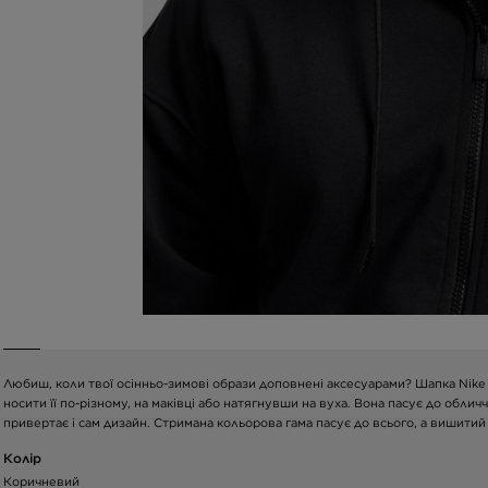
Любиш, коли твої осінньо-зимові образи доповнені аксесуарами? Шапка Nike 
носити її по-різному, на маківці або натягнувши на вуха. Вона пасує до обл
привертає і сам дизайн. Стримана кольорова гама пасує до всього, а вишити
Колір
Коричневий