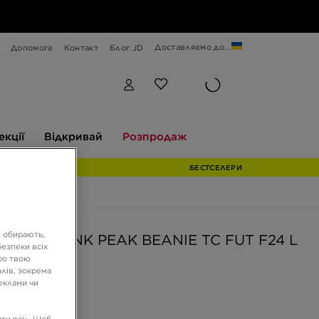
Доставляємо до...
Допомога
Контакт
Блог JD
Відкривай
Розпродаж
екції
Відкривай
Розпродаж
БЕСТСЕЛЕРИ
и обирають,
ШАПКА U NK PEAK BEANIE TC FUT F24 L
езпеки всіх
ро твою
лів, зокрема
реклами чи
ГРН