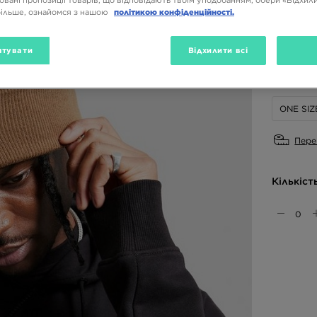
овані пропозиції товарів, що відповідають твоїм уподобанням, обери «Відхили
більше, ознайомся з нашою
політикою конфіденційності.
Доступн
тувати
Відхилити всі
Вибери 
ONE SIZ
Пере
Кількіст