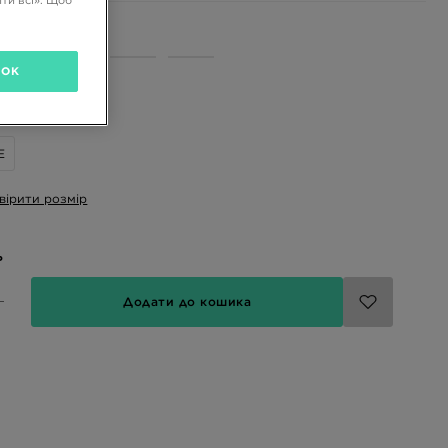
ти всі». Щоб
і кольори
OK
розмір
E
вірити розмір
ь
Додати до кошика