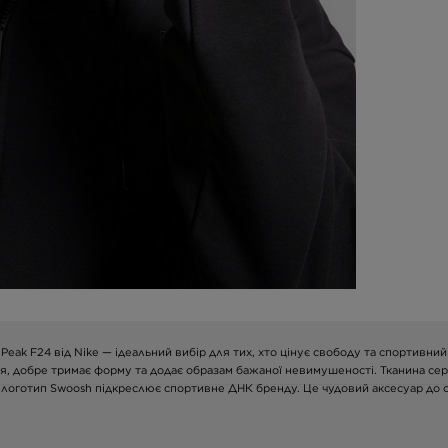
Peak F24 від Nike — ідеальний вибір для тих, хто цінує свободу та спортивн
иччя, добре тримає форму та додає образам бажаної невимушеності. Тканина сер
й логотип Swoosh підкреслює спортивне ДНК бренду. Це чудовий аксесуар до ст