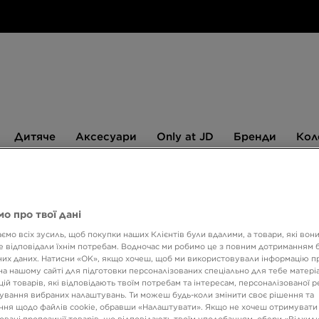
Дитяче
Аксесуари
Only
Бренди
Дитяче
Аксесуари
Only at JD
Бренди
Кол
at
JD
540 ГРН НА ПЕРШУ ПОКУПКУ
о про твої дані
ємо всіх зусиль, щоб покупки наших Клієнтів були вдалими, а товари, які вон
NIKE 
 відповідали їхнім потребам. Водночас ми робимо це з повним дотриманням б
их даних. Натисни «OK», якщо хочеш, щоб ми використовували інформацію п
на нашому сайті для підготовки персоналізованих спеціально для тебе матеріа
ій товарів, які відповідають твоїм потребам та інтересам, персоналізованої 
1299 
ування вибраних налаштувань. Ти можеш будь-коли змінити своє рішення та
ня щодо файлів cookie, обравши «Налаштувати». Якщо не хочеш отримувати