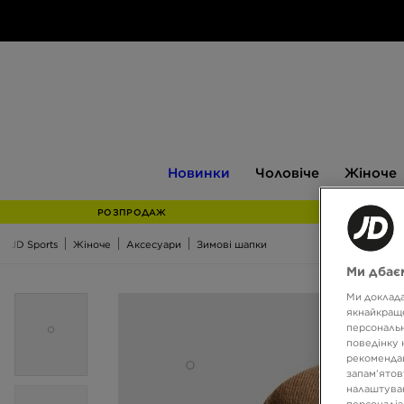
Новинки
Чоловіче
Жіноче
Новинки
Чоловіче
Жіноче
РОЗПРОДАЖ
JD Sports
Жіноче
Аксесуари
Зимові шапки
Ми дбаєм
Ми доклада
якнайкраще
персональн
поведінку 
рекомендац
запам’ятов
налаштуван