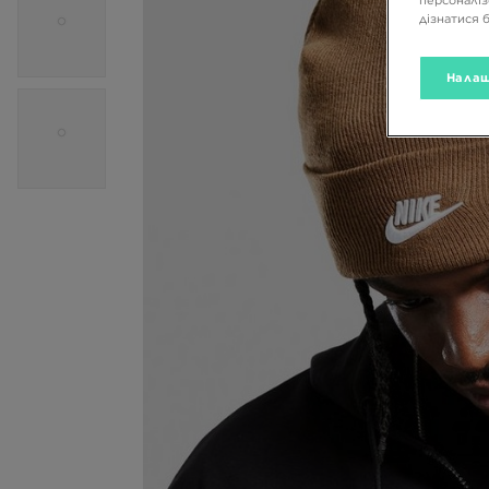
персоналіз
дізнатися 
Налаш