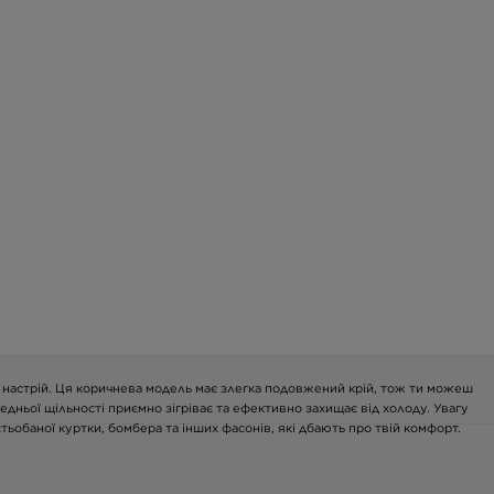
ий настрій. Ця коричнева модель має злегка подовжений крій, тож ти можеш
едньої щільності приємно зігріває та ефективно захищає від холоду. Увагу
ьобаної куртки, бомбера та інших фасонів, які дбають про твій комфорт.