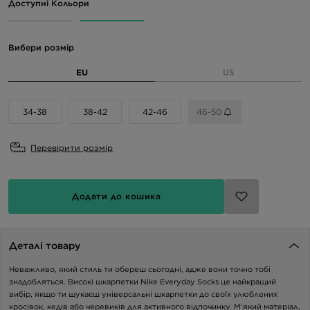
Доступні Кольори
Вибери розмір
EU
US
34-38
38-42
42-46
46-50
Перевірити розмір
Додати до кошика
Деталі товару
Неважливо, який стиль ти обереш сьогодні, адже вони точно тобі
знадобляться. Високі шкарпетки Nike Everyday Socks це найкращий
вибір, якщо ти шукаєш універсальні шкарпетки до своїх улюблених
кросівок, кедів або черевиків для активного відпочинку. М'який матеріал,