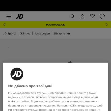
РОЗПРОДАЖ
JD Sports
Жіноче
Аксесуари
Шкарпетки
Ми дбаємо про твої дані
Ми докладаємо всіх зусиль, щоб покупки наших Клієнтів були
вдалими, а товари, які вони обирають, якнайкраще відповідали
їхнім потребам. Водночас ми робимо це з повним дотриманням
безпеки всіх персональних даних. Натисни «OK», якщо хочеш, щоб
ми використовували інформацію про твою поведінку на нашому