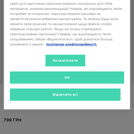
сайті для підготовки персоналізованих спеціально для тебе
матеріалів, зокрема рекомендацій товарів, які відповідають твоїм
потребам та інтересам, персоналізованої реклами чи
запам’ятовування вибраних налаштувань. Ти можеш будь-коли
змінити своє рішення та налаштування щодо файлів cookie,
обравши «Налаштувати». Якщо не хочеш отримувати
персоналізовані пропозиції товарів, що відповідають твоїм
уподобанням, обери «Відхилити всі». Щоб дізнатися більше,
ознайомся з нашою
політикою конфіденційності.
Налаштувати
OK
1/3
Спеціальний Продукт
Відхилити всі
NIKE ВИСОКІ ШКАРПЕТКИ EVERYDAY 3PACK
799 ГРН