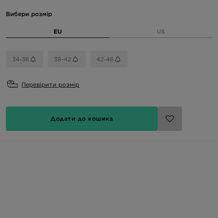
Вибери розмір
EU
US
34-38
38-42
42-46
Перевірити розмір
Додати до кошика