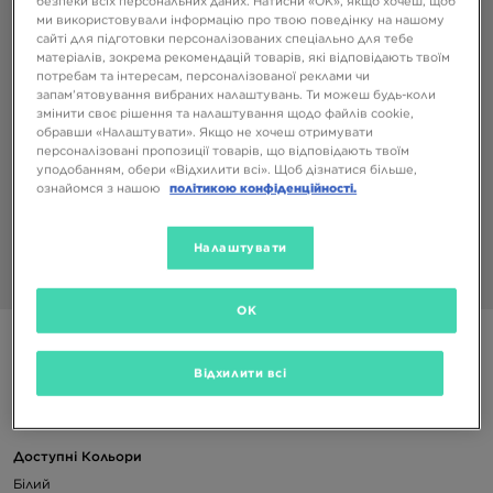
безпеки всіх персональних даних. Натисни «OK», якщо хочеш, щоб
ми використовували інформацію про твою поведінку на нашому
сайті для підготовки персоналізованих спеціально для тебе
матеріалів, зокрема рекомендацій товарів, які відповідають твоїм
потребам та інтересам, персоналізованої реклами чи
запам’ятовування вибраних налаштувань. Ти можеш будь-коли
змінити своє рішення та налаштування щодо файлів cookie,
обравши «Налаштувати». Якщо не хочеш отримувати
персоналізовані пропозиції товарів, що відповідають твоїм
уподобанням, обери «Відхилити всі». Щоб дізнатися більше,
ознайомся з нашою
політикою конфіденційності.
Налаштувати
1/2
OK
NIKE ВИСОКІ ШКАРПЕТКИ CUSH QT 3PR
Відхилити всі
799 ГРН
Доступні Кольори
Білий