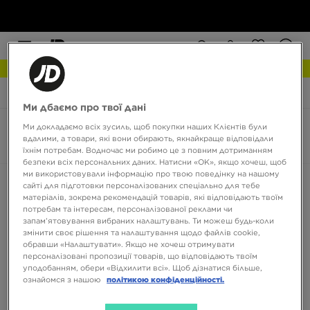
РОЗПРОДАЖ
JD Sports
Vans Sk8-Hi MTE-2
Ми дбаємо про твої дані
Ми докладаємо всіх зусиль, щоб покупки наших Клієнтів були
Vans Sk8-Hi MTE-2
вдалими, а товари, які вони обирають, якнайкраще відповідали
0 товарів
їхнім потребам. Водночас ми робимо це з повним дотриманням
безпеки всіх персональних даних. Натисни «OK», якщо хочеш, щоб
ми використовували інформацію про твою поведінку на нашому
Сортувати:
Рекомендовані
Фільтрувати
сайті для підготовки персоналізованих спеціально для тебе
матеріалів, зокрема рекомендацій товарів, які відповідають твоїм
потребам та інтересам, персоналізованої реклами чи
запам’ятовування вибраних налаштувань. Ти можеш будь-коли
змінити своє рішення та налаштування щодо файлів cookie,
обравши «Налаштувати». Якщо не хочеш отримувати
персоналізовані пропозиції товарів, що відповідають твоїм
уподобанням, обери «Відхилити всі». Щоб дізнатися більше,
ознайомся з нашою
політикою конфіденційності.
Немає товарів для відображення