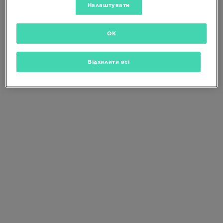
Зміни критерії пошуку або
видали
Налаштувати
вибрані фільтри
OK
Відхилити всі